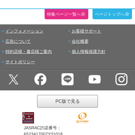
特集ページ一覧へ
ページトップへ
インフォメーション
お客様サポート
広告について
会社概要
特約店様・書店様ご案内
個人情報保護方針
サイトポリシー
PC版で見る
JASRAC許諾番号：
6523417007Y31018