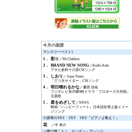
今月の楽譜
マンスリーベスト5
1．
彩り
／Mr.Children
2．
BRAND NEW SONG
／KinKi Kids
アサヒ飲料十六茶CMソング
3．
しおり
／Aqua Timez
「三ツ矢サイダー」CMソング
4．
明日晴れるかな
／桑田 佳祐
フジテレビ系月曜9時ドラマ「プロポーズ大作戦」
主題歌
5．
星をめざして
／NEWS
映画『ハッピーフィート』日本語吹替え版イメー
ジソング
小原孝のTRY TRY TRY「ピアノよ歌え！」
花
／中 孝介
ハ調で弾こう！ カンタン・アレンジ