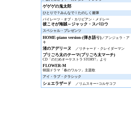
ゲゲゲの鬼太郎
ひとりで？みんなで！たのしく連弾
パイレーツ・オブ・カリビアン・メドレー
彼こそが海賊～ジャック・スパロウ
スペシャル・プレゼンツ
HOME-piano version-(弾き語り)
／アンジェラ・ア
キ
渚のアデリーヌ
／リチャード・クレイダーマン
プリごろ太のテーマ(プリごろ太マーチ)
CD「のだめオーケストラ STORY!」より
FLOWER-M
韓国ドラマ「春のワルツ」主題歌
アイ・ラブ・クラシック
シェエラザード
／リムスキー=コルサコフ