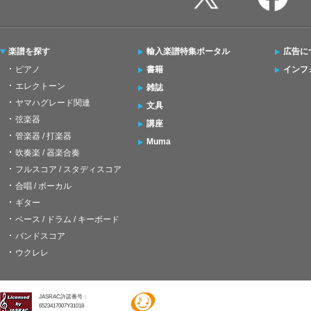
楽譜を探す
輸入楽譜特集ポータル
広告に
ピアノ
書籍
インフ
エレクトーン
雑誌
ヤマハグレード関連
文具
弦楽器
講座
管楽器 / 打楽器
Muma
吹奏楽 / 器楽合奏
フルスコア / スタディスコア
合唱 / ボーカル
ギター
ベース / ドラム / キーボード
バンドスコア
ウクレレ
JASRAC許諾番号：
6523417007Y31018