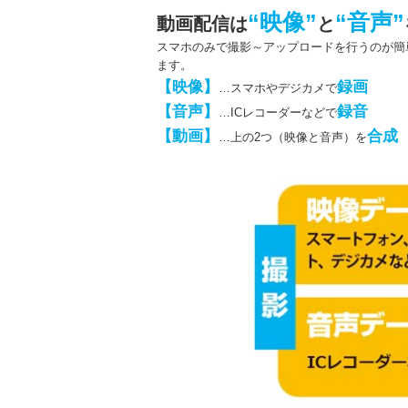
“映像”
“音声”
動画配信は
と
スマホのみで撮影～アップロードを行うのが簡
ます。
【映像】
録画
…スマホやデジカメで
【音声】
録音
…ICレコーダーなどで
【動画】
合成
…上の2つ（映像と音声）を