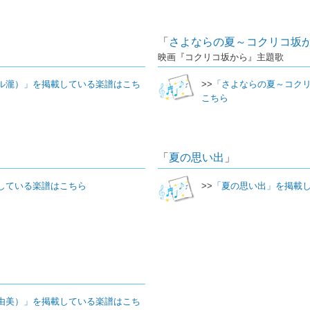
「
さよならの夏～コクリコ坂
映画『コクリコ坂から』主題歌
ル瀧）」を掲載している楽譜はこち
>>
「さよならの夏～コク
こちら
「
夏の思い出
」
している楽譜はこちら
>>
「夏の思い出」を掲載
由美）」を掲載している楽譜はこち