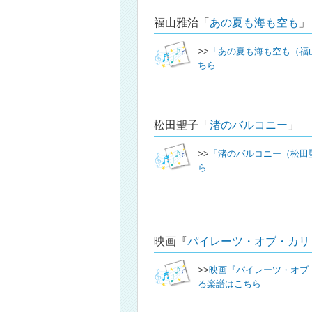
福山雅治「
あの夏も海も空も
」
>>
「あの夏も海も空も（福
ちら
松田聖子「
渚のバルコニー
」
>>
「渚のバルコニー（松田
ら
映画『
パイレーツ・オブ・カリ
>>
映画『パイレーツ・オブ
る楽譜はこちら