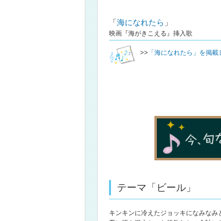
「
海になれたら
」
映画『海がきこえる』挿入歌
>>
「海になれたら」を掲載
テーマ「ビール」
キンキンに冷えたジョッキになみなみと