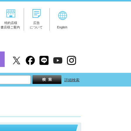
特約店様
広告
書店様ご案内
について
English
詳細検索