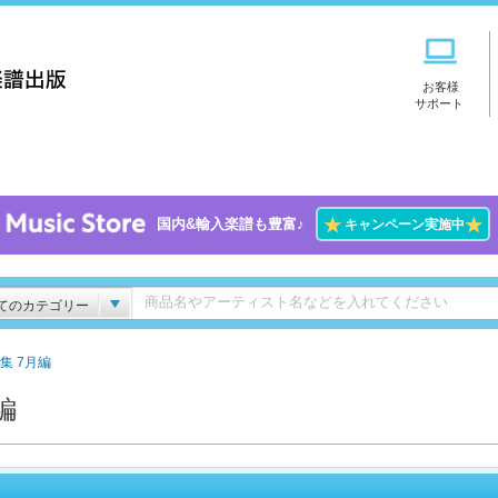
お客様
サポート
★
★
国内&輸入楽譜も豊富♪
キャンペーン実施中
てのカテゴリー
集 7月編
編