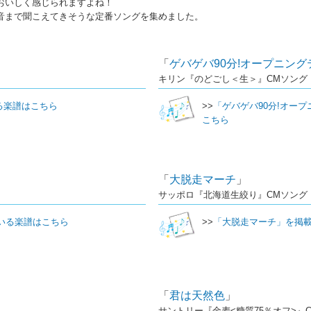
おいしく感じられますよね！
音まで聞こえてきそうな定番ソングを集めました。
「
ゲバゲバ90分!オープニング
キリン『のどごし＜生＞』CMソング
いる楽譜はこちら
>>
「ゲバゲバ90分!オー
こちら
「
大脱走マーチ
」
サッポロ『北海道生絞り』CMソング
いる楽譜はこちら
>>
「大脱走マーチ」を掲
「
君は天然色
」
サントリー『金麦<糖質75％オフ>』