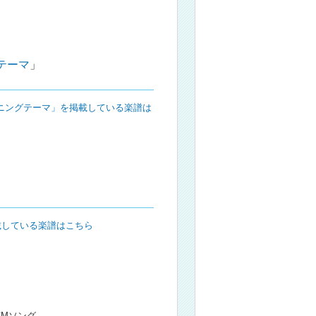
テーマ
」
プニングテーマ」を掲載している楽譜は
載している楽譜はこちら
CMソング