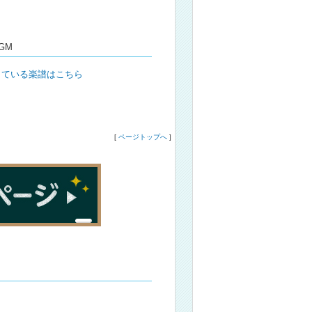
GM
している楽譜はこちら
[
ページトップへ
]