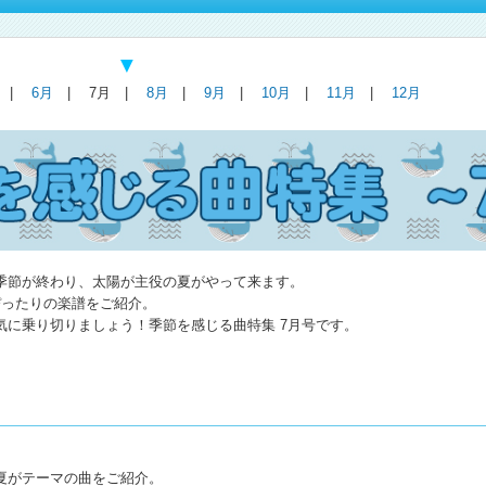
▼
|
6月
| 7月 |
8月
|
9月
|
10月
|
11月
|
12月
季節が終わり、太陽が主役の夏がやって来ます。
ぴったりの楽譜をご紹介。
気に乗り切りましょう！季節を感じる曲特集 7月号です。
。
夏がテーマの曲をご紹介。