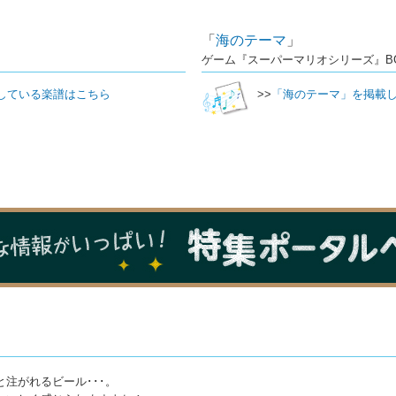
「
海のテーマ
」
ゲーム『スーパーマリオシリーズ』B
している楽譜はこちら
>>
「海のテーマ」を掲載
注がれるビール･･･。