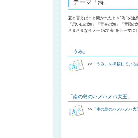
テーマ「海」
夏と言えば？と聞かれたとき"海"を連
「思い出の海」「青春の海」「冒険の海
さまざまなイメージの"海"をテーマに
「
うみ
」
>>
「うみ」を掲載している
「
南の島のハメハメハ大王
」
>>
「南の島のハメハメハ大