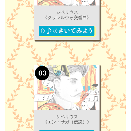
シベリウス
《クッレルヴォ交響曲》
シベリウス
《エン・サガ（伝説）》