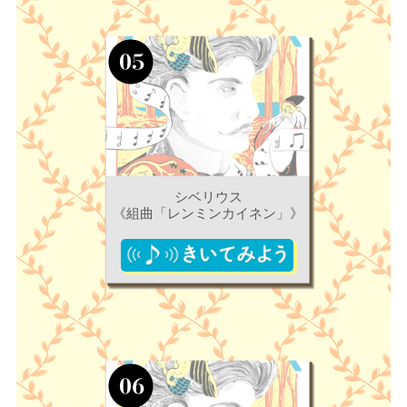
シベリウス
《組曲「レンミンカイネン」》