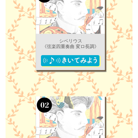
シベリウス
《弦楽四重奏曲 変ロ長調》