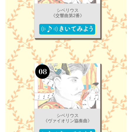
シベリウス
《交響曲第2番》
シベリウス
《ヴァイオリン協奏曲》