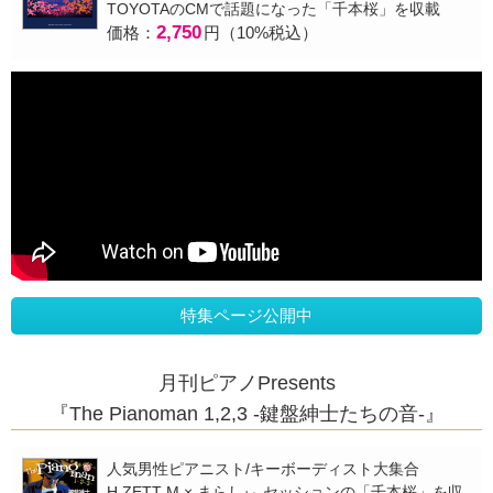
TOYOTAのCMで話題になった「千本桜」を収載
2,750
価格：
円（10%税込）
特集ページ公開中
月刊ピアノPresents
『The Pianoman 1,2,3 -鍵盤紳士たちの音-』
人気男性ピアニスト/キーボーディスト大集合
H ZETT M × まらしぃ セッションの「千本桜」を収