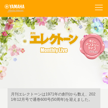
t
o
g
g
l
e
n
a
v
i
g
a
t
i
o
n
月刊エレクトーンは1971年の創刊から数え、202
1年12月号で通巻600号(50周年)を迎えました。