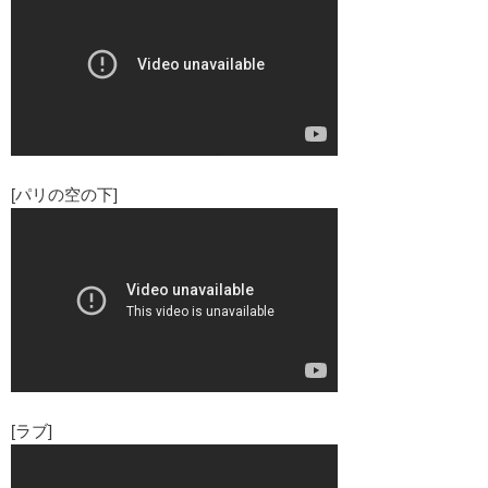
[パリの空の下]
[ラブ]