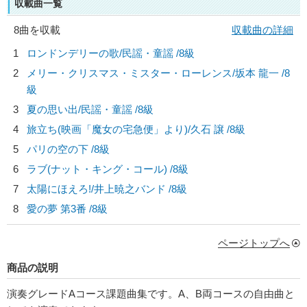
収載曲一覧
8曲を収載
収載曲の詳細
1
ロンドンデリーの歌/
民謡・童謡
/8級
2
メリー・クリスマス・ミスター・ローレンス/
坂本 龍一
/8
級
3
夏の思い出/
民謡・童謡
/8級
4
旅立ち(映画「魔女の宅急便」より)/
久石 譲
/8級
5
パリの空の下 /8級
6
ラブ(ナット・キング・コール) /8級
7
太陽にほえろ!/
井上暁之バンド
/8級
8
愛の夢 第3番 /8級
ページトップへ
商品の説明
演奏グレードAコース課題曲集です。A、B両コースの自由曲と