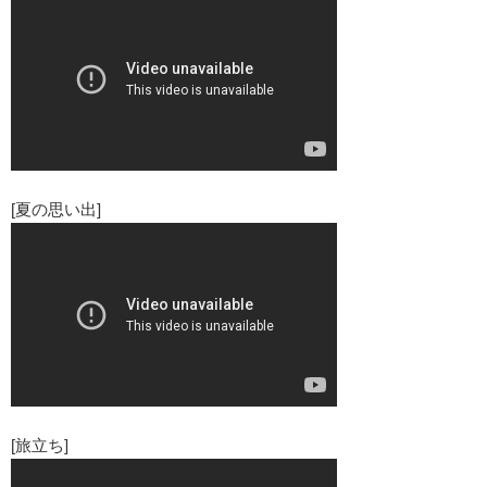
[夏の思い出]
[旅立ち]