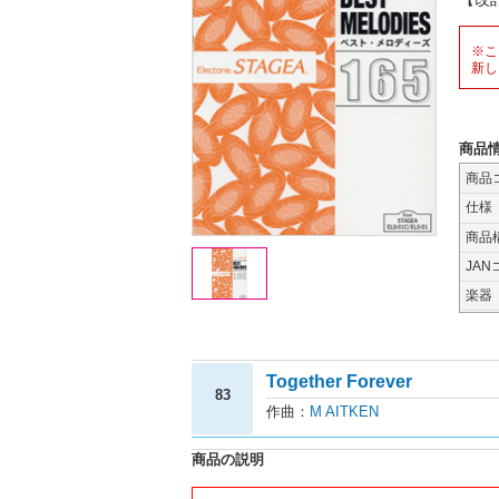
※こ
新し
商品
商品
仕様
商品
JAN
楽器
Together Forever
83
作曲：
M AITKEN
商品の説明