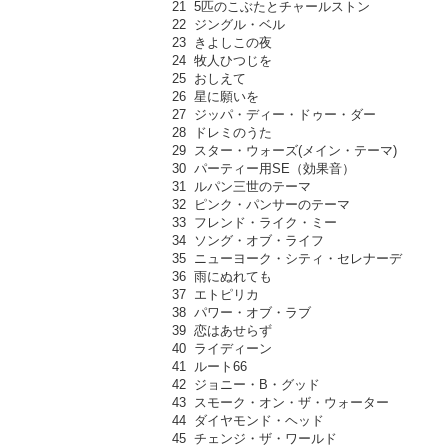
21 5匹のこぶたとチャールストン
22 ジングル・ベル
23 きよしこの夜
24 牧人ひつじを
25 おしえて
26 星に願いを
27 ジッパ・ディー・ドゥー・ダー
28 ドレミのうた
29 スター・ウォーズ(メイン・テーマ)
30 パーティー用SE（効果音）
31 ルパン三世のテーマ
32 ピンク・パンサーのテーマ
33 フレンド・ライク・ミー
34 ソング・オブ・ライフ
35 ニューヨーク・シティ・セレナーデ
36 雨にぬれても
37 エトピリカ
38 パワー・オブ・ラブ
39 恋はあせらず
40 ライディーン
41 ルート66
42 ジョニー・B・グッド
43 スモーク・オン・ザ・ウォーター
44 ダイヤモンド・ヘッド
45 チェンジ・ザ・ワールド