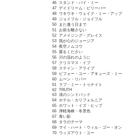
46 スタンド・バイ・ミー
47 デイドリーム・ビリーバー
48 ウキウキ・ウェイク・ミー・アップ
49 ジョイフル・ジョイフル
50 また逢う日まで
51 お前を離さない
52 アメイジング・グレイス
53 我が心のジョージア
54 夜空ノムコウ
55 翼をください
56 川の流れのように
57 クリスマス・イブ
58 ステイン・アライブ
59 ビフォー・ユー・アキューズ・ミー
60 ムーン・リバー
61 ラブ・ミー・トゥナイト
62 TRUTH
63 渚のシンドバッド
64 ホテル・カリフォルニア
65 ホワット・イズ・ヒップ
66 津軽海峡・冬景色
67 青い影
68 タラのテーマ
69 マイ・ハート・ウィル・ゴー・オン
70 ウィズアウト・ユー