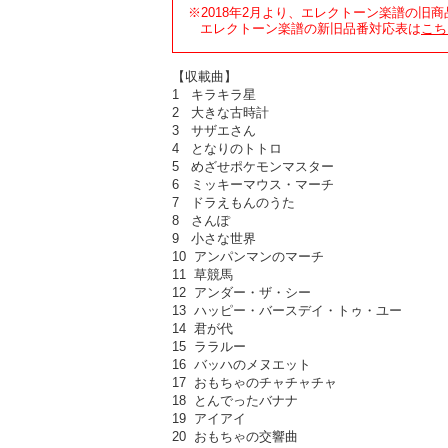
※2018年2月より、エレクトーン楽譜の旧
エレクトーン楽譜の新旧品番対応表は
こち
【収載曲】
1 キラキラ星
2 大きな古時計
3 サザエさん
4 となりのトトロ
5 めざせポケモンマスター
6 ミッキーマウス・マーチ
7 ドラえもんのうた
8 さんぽ
9 小さな世界
10 アンパンマンのマーチ
11 草競馬
12 アンダー・ザ・シー
13 ハッピー・バースデイ・トゥ・ユー
14 君が代
15 ララルー
16 バッハのメヌエット
17 おもちゃのチャチャチャ
18 とんでったバナナ
19 アイアイ
20 おもちゃの交響曲