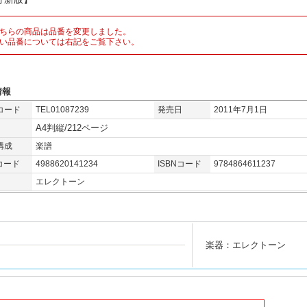
ちらの商品は品番を変更しました。
い品番については右記をご覧下さい。
情報
コード
TEL01087239
発売日
2011年7月1日
A4判縦/212ページ
構成
楽譜
コード
4988620141234
ISBNコード
9784864611237
エレクトーン
楽器：エレクトーン