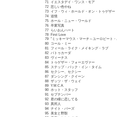
71 イエスタデイ・ワンス・モア
72 悲しい色やね
73 イフ・ウィ・ホールド・オン・トゥゲザー
74 追憶
75 ホール・ニュー・ワールド
76 卒業写真
77 らいおんハート
78 First Love
79 "ミッキーマウス・マーチ～ユーロビート・
80 コール・ミー
81 フィール・ライク・メイキング・ラブ
82 バトゥカーダ
83 ヴィーナス
84 トゥゲザー・フォーエヴァー
85 ステップ・バック・イン・タイム
86 セクシー、セクシー
87 ダンシング・クイーン
88 ザッツ・ザ・ウェイ
89 Y.M.C.A.
90 ホット・スタッフ
91 セプテンバー
92 君の瞳に恋してる
93 異邦人
94 ナイト・バーズ
95 美女と野獣