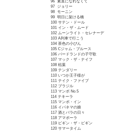
96 素直になれなくて
97 ジョリー
98 モーニン
99 明日に架ける橋
100 サテン・ドール
101 イン・ザ・ムード
102 ムーンライト・セレナーデ
103 A列車で行こう
104 茶色の小びん
105 Cジャム・ブルース
106 バードランドの子守歌
107 マック・ザ・ナイフ
108 枯葉
109 テンダリー
110 いつか王子様が
111 テイク・ファイブ
112 ブラジル
113 マンボ No.5
114 テキーラ
115 マンボ・イン
116 イパネマの娘
117 酒とバラの日々
118 アマポーラ
119 ビギン・ザ・ビギン
120 サマータイム