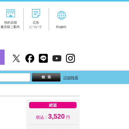
特約店様
広告
書店様ご案内
について
English
詳細検索
絶版
3,520
税込：
円