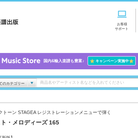
お客様
サポート
★
★
国内&輸入楽譜も豊富♪
キャンペーン実施中
てのカテゴリー
クトーン STAGEA レジストレーションメニューで弾く
ト・メロディーズ 165
訂新版】