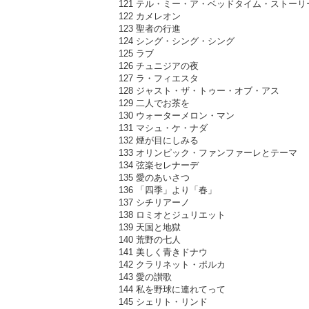
121 テル・ミー・ア・ベッドタイム・ストーリ
122 カメレオン
123 聖者の行進
124 シング・シング・シング
125 ラブ
126 チュニジアの夜
127 ラ・フィエスタ
128 ジャスト・ザ・トゥー・オブ・アス
129 二人でお茶を
130 ウォーターメロン・マン
131 マシュ・ケ・ナダ
132 煙が目にしみる
133 オリンピック・ファンファーレとテーマ
134 弦楽セレナーデ
135 愛のあいさつ
136 「四季」より「春」
137 シチリアーノ
138 ロミオとジュリエット
139 天国と地獄
140 荒野の七人
141 美しく青きドナウ
142 クラリネット・ポルカ
143 愛の讃歌
144 私を野球に連れてって
145 シェリト・リンド