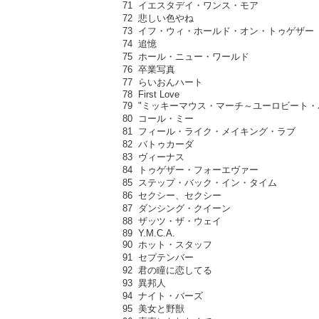
71 イエスタデイ・ワンス・モア
72 悲しい色やね
73 イフ・ウィ・ホールド・オン・トゥゲザー
74 追憶
75 ホール・ニュー・ワールド
76 卒業写真
77 らいおんハート
78 First Love
79 "ミッキーマウス・マーチ～ユーロビート・
80 コール・ミー
81 フィール・ライク・メイキング・ラブ
82 バトゥカーダ
83 ヴィーナス
84 トゥゲザー・フォーエヴァー
85 ステップ・バック・イン・タイム
86 セクシー、セクシー
87 ダンシング・クイーン
88 ザッツ・ザ・ウェイ
89 Y.M.C.A.
90 ホット・スタッフ
91 セプテンバー
92 君の瞳に恋してる
93 異邦人
94 ナイト・バーズ
95 美女と野獣