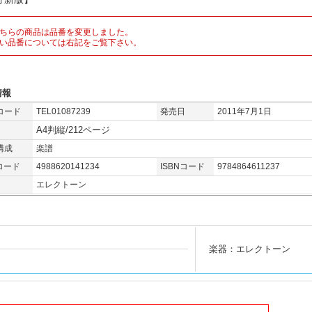
ちらの商品は品番を変更しました。
い品番については右記をご覧下さい。
情報
コード
TEL01087239
発売日
2011年7月1日
A4判縦/212ページ
構成
楽譜
コード
4988620141234
ISBNコード
9784864611237
エレクトーン
楽器：エレクトーン