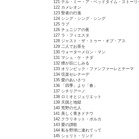
121 テル・ミー・ア・ベッドタイム・ストーリ
122 カメレオン
123 聖者の行進
124 シング・シング・シング
125 ラブ
126 チュニジアの夜
127 ラ・フィエスタ
128 ジャスト・ザ・トゥー・オブ・アス
129 二人でお茶を
130 ウォーターメロン・マン
131 マシュ・ケ・ナダ
132 煙が目にしみる
133 オリンピック・ファンファーレとテーマ
134 弦楽セレナーデ
135 愛のあいさつ
136 「四季」より「春」
137 シチリアーノ
138 ロミオとジュリエット
139 天国と地獄
140 荒野の七人
141 美しく青きドナウ
142 クラリネット・ポルカ
143 愛の讃歌
144 私を野球に連れてって
145 シェリト・リンド