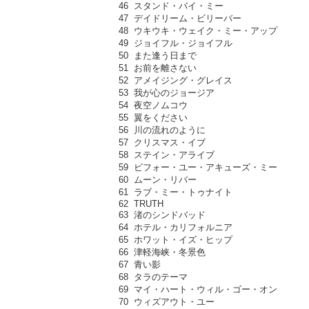
46 スタンド・バイ・ミー
47 デイドリーム・ビリーバー
48 ウキウキ・ウェイク・ミー・アップ
49 ジョイフル・ジョイフル
50 また逢う日まで
51 お前を離さない
52 アメイジング・グレイス
53 我が心のジョージア
54 夜空ノムコウ
55 翼をください
56 川の流れのように
57 クリスマス・イブ
58 ステイン・アライブ
59 ビフォー・ユー・アキューズ・ミー
60 ムーン・リバー
61 ラブ・ミー・トゥナイト
62 TRUTH
63 渚のシンドバッド
64 ホテル・カリフォルニア
65 ホワット・イズ・ヒップ
66 津軽海峡・冬景色
67 青い影
68 タラのテーマ
69 マイ・ハート・ウィル・ゴー・オン
70 ウィズアウト・ユー