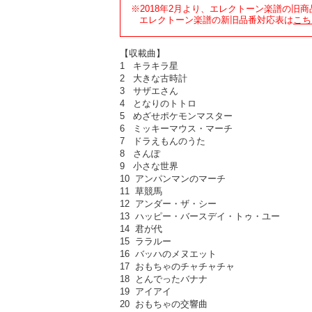
※2018年2月より、エレクトーン楽譜の旧
エレクトーン楽譜の新旧品番対応表は
こち
【収載曲】
1 キラキラ星
2 大きな古時計
3 サザエさん
4 となりのトトロ
5 めざせポケモンマスター
6 ミッキーマウス・マーチ
7 ドラえもんのうた
8 さんぽ
9 小さな世界
10 アンパンマンのマーチ
11 草競馬
12 アンダー・ザ・シー
13 ハッピー・バースデイ・トゥ・ユー
14 君が代
15 ララルー
16 バッハのメヌエット
17 おもちゃのチャチャチャ
18 とんでったバナナ
19 アイアイ
20 おもちゃの交響曲