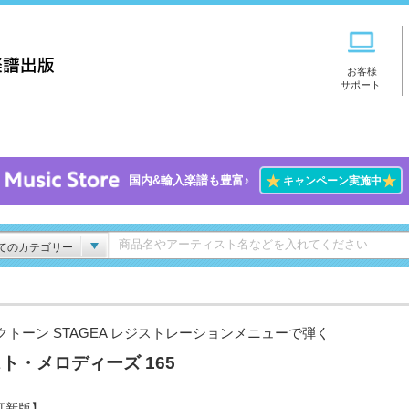
お客様
サポート
★
★
国内&輸入楽譜も豊富♪
キャンペーン実施中
てのカテゴリー
クトーン STAGEA レジストレーションメニューで弾く
ト・メロディーズ 165
訂新版】