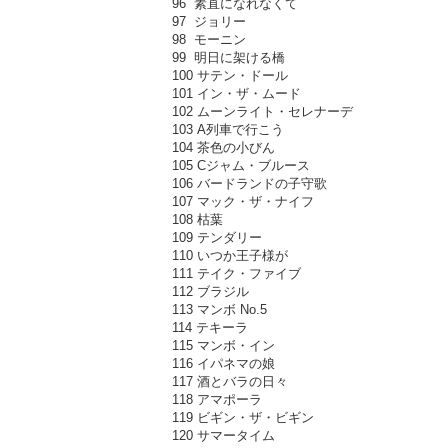
96 素直になれなくて
97 ジョリー
98 モーニン
99 明日に架ける橋
100 サテン・ドール
101 イン・ザ・ムード
102 ムーンライト・セレナーデ
103 A列車で行こう
104 茶色の小びん
105 Cジャム・ブルース
106 バードランドの子守歌
107 マック・ザ・ナイフ
108 枯葉
109 テンダリー
110 いつか王子様が
111 テイク・ファイブ
112 ブラジル
113 マンボ No.5
114 テキーラ
115 マンボ・イン
116 イパネマの娘
117 酒とバラの日々
118 アマポーラ
119 ビギン・ザ・ビギン
120 サマータイム