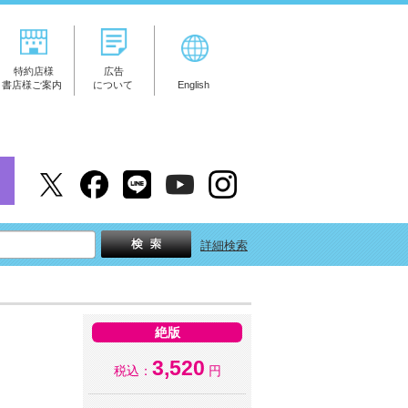
特約店様
広告
書店様ご案内
について
English
詳細検索
絶版
3,520
税込：
円