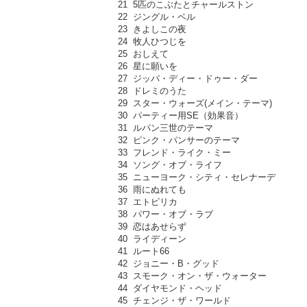
21 5匹のこぶたとチャールストン
22 ジングル・ベル
23 きよしこの夜
24 牧人ひつじを
25 おしえて
26 星に願いを
27 ジッパ・ディー・ドゥー・ダー
28 ドレミのうた
29 スター・ウォーズ(メイン・テーマ)
30 パーティー用SE（効果音）
31 ルパン三世のテーマ
32 ピンク・パンサーのテーマ
33 フレンド・ライク・ミー
34 ソング・オブ・ライフ
35 ニューヨーク・シティ・セレナーデ
36 雨にぬれても
37 エトピリカ
38 パワー・オブ・ラブ
39 恋はあせらず
40 ライディーン
41 ルート66
42 ジョニー・B・グッド
43 スモーク・オン・ザ・ウォーター
44 ダイヤモンド・ヘッド
45 チェンジ・ザ・ワールド