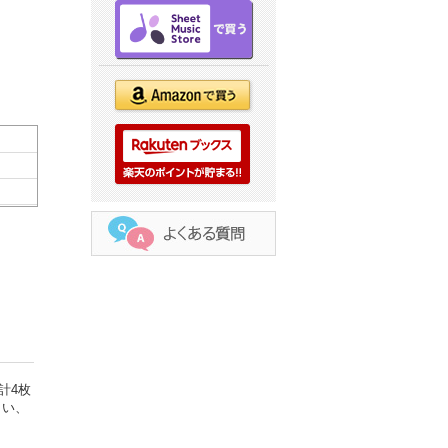
計4枚
らい、