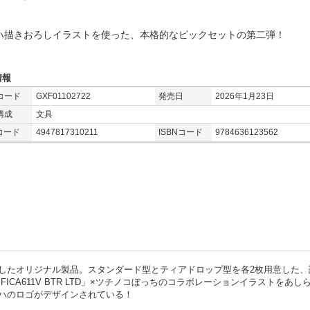
ハ描きおろしイラストを使った、本格的なピックセットの第二弾！
情報
コード
GXF01102722
発売日
2026年1月23日
構成
文具
コード
4947817310211
ISBNコード
9784636123562
したオリジナル製品。スタンダード型とティアドロップ型を各2枚用意した、
ICA611V BTR LTD」×ツチノコぼっちのコラボレーションイラストをあし
ハのロゴがデザインされている！