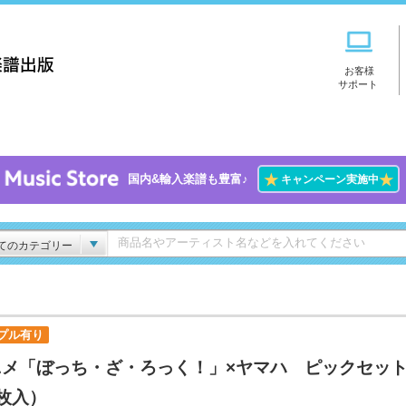
お客様
サポート
★
★
国内&輸入楽譜も豊富♪
キャンペーン実施中
てのカテゴリー
プル有り
ニメ「ぼっち・ざ・ろっく！」×ヤマハ ピックセッ
枚入）