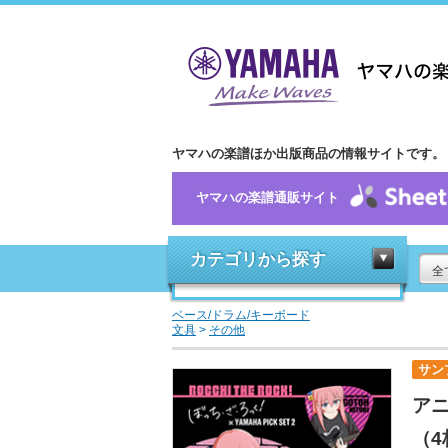
ヤマハの楽譜ほか出版商品の情報サイトです。
ヤマハの楽譜通販サイト
カテゴリから探す
全
ベース/ドラム/キーボード
文具
>
その他
サン
ア
（4