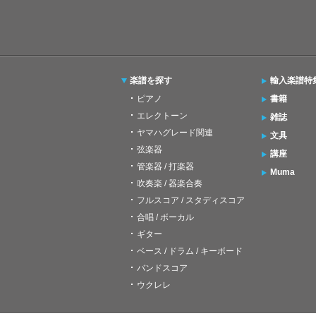
楽譜を探す
輸入楽譜特
ピアノ
書籍
エレクトーン
雑誌
ヤマハグレード関連
文具
弦楽器
講座
管楽器 / 打楽器
Muma
吹奏楽 / 器楽合奏
フルスコア / スタディスコア
合唱 / ボーカル
ギター
ベース / ドラム / キーボード
バンドスコア
ウクレレ