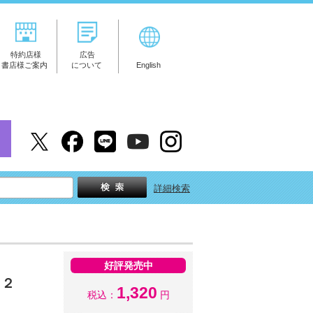
特約店様
広告
書店様ご案内
について
English
詳細検索
好評発売中
ト２
1,320
税込：
円