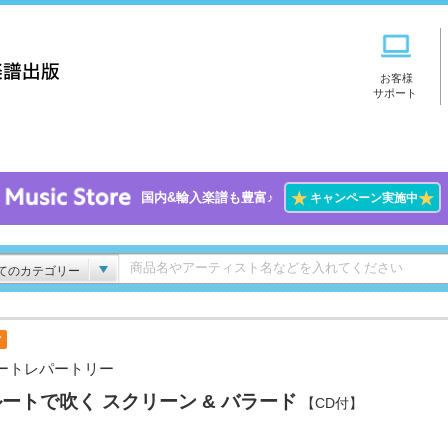
お客様
サポート
★
★
国内&輸入楽譜も豊富♪
キャンペーン実施中
てのカテゴリー
付
ートレパートリー
ートで吹く スクリーン & バラード
【CD付】