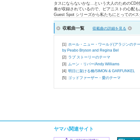
タスにならないかな...という大人のためのC
奏が収録されているので、ピアニストの心配も
Guest Spot シリーズから私たちにとっ
収載曲一覧
収載曲の詳細を見る
[1]
ホール・ニュー・ワールド(アラジンのテーマ
by Peabo Bryson and Regina Bel
[2]
ラブ ストーリーのテーマ
[3]
ムーン・リバー/
Andy Williams
[4]
明日に架ける橋/
SIMON & GARFUNKEL
[5]
ゴッドファーザー・愛のテーマ
ヤマハ関連サイト