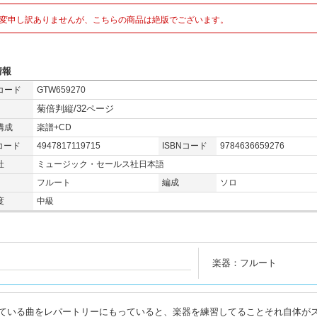
変申し訳ありませんが、こちらの商品は絶版でございます。
情報
コード
GTW659270
菊倍判縦/32ページ
構成
楽譜+CD
コード
4947817119715
ISBNコード
9784636659276
社
ミュージック・セールス社日本語
フルート
編成
ソロ
度
中級
楽器：フルート
ている曲をレパートリーにもっていると、楽器を練習してることそれ自体が