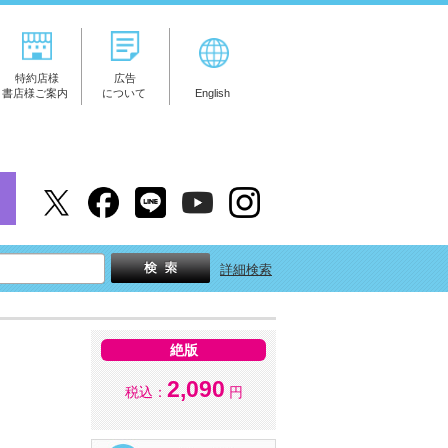
特約店様
広告
書店様ご案内
について
English
詳細検索
絶版
2,090
税込：
円