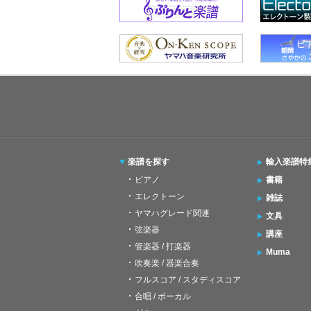
楽譜を探す
輸入楽譜特
ピアノ
書籍
エレクトーン
雑誌
ヤマハグレード関連
文具
弦楽器
講座
管楽器 / 打楽器
Muma
吹奏楽 / 器楽合奏
フルスコア / スタディスコア
合唱 / ボーカル