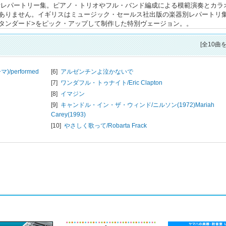
D付レパートリー集。ピアノ・トリオやフル・バンド編成による模範演奏とカラ
ありません。イギリスはミュージック・セールス社出版の楽器別レパートリ
ての<スタンダード>をピック・アップして制作した特別ヴェージョン。。
[全10曲
)/
performed
[6]
アルゼンチンよ泣かないで
[7]
ワンダフル・トゥナイト/
Eric Clapton
[8]
イマジン
[9]
キャンドル・イン・ザ・ウィンド/
ニルソン(1972)Mariah
Carey(1993)
[10]
やさしく歌って/
Robarta Frack