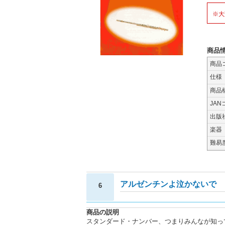
※大
商品
商品
仕様
商品
JAN
出版
楽器
難易
アルゼンチンよ泣かないで
6
商品の説明
スタンダード・ナンバー、つまりみんなが知っ