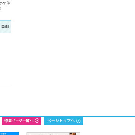
オケ伴
集
を収載]