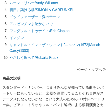
3
ムーン・リバー/
Andy Williams
4
明日に架ける橋/
SIMON & GARFUNKEL
5
ゴッドファーザー・愛のテーマ
6
アルゼンチンよ泣かないで
7
ワンダフル・トゥナイト/
Eric Clapton
8
イマジン
9
キャンドル・イン・ザ・ウィンド/
ニルソン(1972)Mariah
Carey(1993)
10
やさしく歌って/
Robarta Frack
ページトップへ
商品の説明
スタンダード・ナンバー、つまりみんなが知っている曲をレパ
ートリーにもっていると、楽器を練習してることそれ自体がス
テータスにならないかな...という大人のためのCD付レパートリ
ー集。ピアノ・トリオやフル・バンド編成による模範演奏とカ