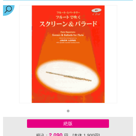
絶版
2,090
税込：
円 [本体 1,900円]