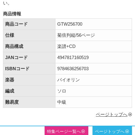
い。
商品情報
商品コード
GTW256700
仕様
菊倍判縦/56ページ
商品構成
楽譜+CD
JANコード
4947817160519
ISBNコード
9784636256703
楽器
バイオリン
編成
ソロ
難易度
中級
ページトップへ
特集ページ一覧へ
ページトップへ