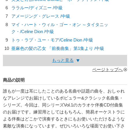
6
ララルー/
ディズニー
/中級
7
アメージング・グレース /中級
8
マイ・ハート・ウィル・ゴー・オン ～タイタニッ
ク・/
Celine Dion
/中級
9
トゥ・ラブ・ユー・モア/
Celine Dion
/中級
10
亜麻色の髪の乙女 「前奏曲集」第1集より /中級
もっと見る
ページトップへ
商品の説明
誰もが一度は耳にしたことのある名曲や話題の曲を、おしゃれ
なアレンジでお届けしているポピュラー&クラシック名曲集・
シリーズ。今回は、同シリーズVol.1のカラオケ伴奏CD付曲集
のお届けです。練習用としてはもちろん、簡易オーケストラに
よる伴奏はどこかで演奏するときにもお使いいただけるような
素敵な演奏になっています。ぜひいろいろな場面でお使い下さ