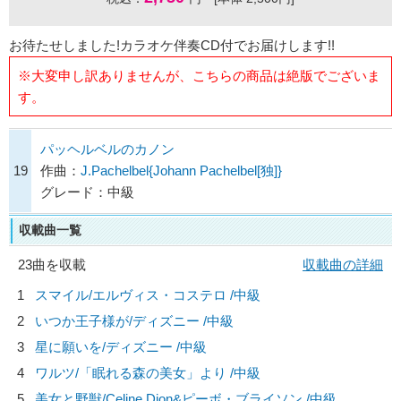
お待たせしました!カラオケ伴奏CD付でお届けします!!
※大変申し訳ありませんが、こちらの商品は絶版でございま
す。
パッヘルベルのカノン
19
作曲：
J.Pachelbel{Johann Pachelbel[独]}
グレード：中級
収載曲一覧
23曲を収載
収載曲の詳細
1
スマイル/
エルヴィス・コステロ
/中級
2
いつか王子様が/
ディズニー
/中級
3
星に願いを/
ディズニー
/中級
4
ワルツ/「眠れる森の美女」より /中級
5
美女と野獣/
Celine Dion&ピーボ・ブライソン
/中級