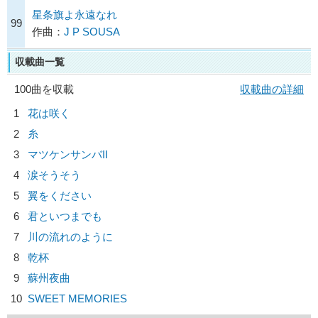
星条旗よ永遠なれ
99
作曲：
J P SOUSA
収載曲一覧
100曲を収載
収載曲の詳細
1
花は咲く
2
糸
3
マツケンサンバII
4
涙そうそう
5
翼をください
6
君といつまでも
7
川の流れのように
8
乾杯
9
蘇州夜曲
10
SWEET MEMORIES