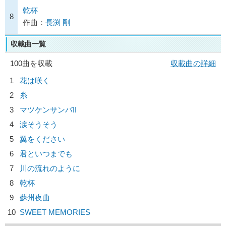
乾杯
8
作曲：
長渕 剛
収載曲一覧
100曲を収載
収載曲の詳細
1
花は咲く
2
糸
3
マツケンサンバII
4
涙そうそう
5
翼をください
6
君といつまでも
7
川の流れのように
8
乾杯
9
蘇州夜曲
10
SWEET MEMORIES