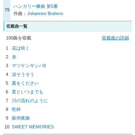
ハンガリー舞曲 第5番
79
作曲：
Johannes Brahms
収載曲一覧
100曲を収載
収載曲の詳細
1
花は咲く
2
糸
3
マツケンサンバII
4
涙そうそう
5
翼をください
6
君といつまでも
7
川の流れのように
8
乾杯
9
蘇州夜曲
10
SWEET MEMORIES