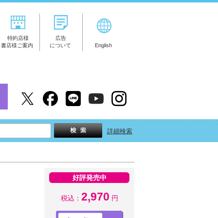
特約店様
広告
書店様ご案内
について
English
詳細検索
好評発売中
2,970
税込：
円