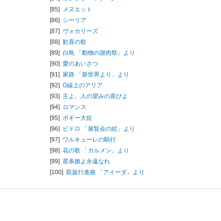
[85]
メヌエット
[86]
シーリア
[87]
ヴォカリーズ
[88]
歓喜の歌
[89]
白鳥 「動物の謝肉祭」より
[90]
愛のあいさつ
[91]
家路 「新世界より」より
[92]
G線上のアリア
[93]
主よ、人の望みの喜びよ
[94]
ロマンス
[95]
ボギー大佐
[96]
ビドロ 「展覧会の絵」より
[97]
ワルキューレの騎行
[98]
花の歌 「カルメン」より
[99]
星条旗よ永遠なれ
[100]
凱旋行進曲 「アイーダ」より