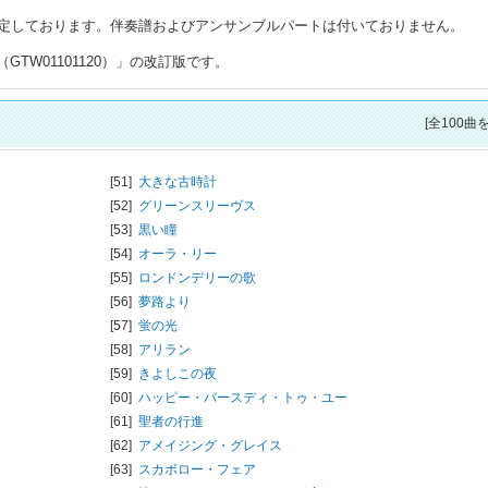
定しております。伴奏譜およびアンサンブルパートは付いておりません。
GTW01101120）」の改訂版です。
[全100曲
[51]
大きな古時計
[52]
グリーンスリーヴス
[53]
黒い瞳
[54]
オーラ・リー
[55]
ロンドンデリーの歌
[56]
夢路より
[57]
蛍の光
[58]
アリラン
[59]
きよしこの夜
[60]
ハッピー・バースディ・トゥ・ユー
[61]
聖者の行進
[62]
アメイジング・グレイス
[63]
スカボロー・フェア