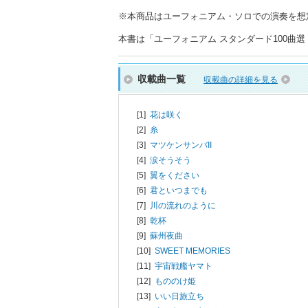
※本商品はユーフォニアム・ソロでの演奏を想
本書は「ユーフォニアム スタンダード100曲選（
収載曲一覧
収載曲の詳細を見る
[1]
花は咲く
[2]
糸
[3]
マツケンサンバII
[4]
涙そうそう
[5]
翼をください
[6]
君といつまでも
[7]
川の流れのように
[8]
乾杯
[9]
蘇州夜曲
[10]
SWEET MEMORIES
[11]
宇宙戦艦ヤマト
[12]
もののけ姫
[13]
いい日旅立ち