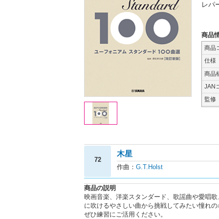
レパ
商品
商品
仕様
商品
JAN
監修
木星
72
作曲：
G.T.Holst
商品の説明
映画音楽、洋楽スタンダード、歌謡曲や愛唱歌
に吹けるやさしい曲から挑戦してみたい憧れの
ぜひ練習にご活用ください。