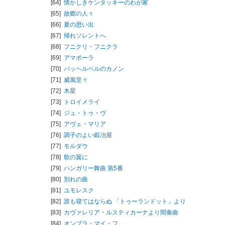
[64]
懐かしきケンタッキーのわが家
[65]
故郷の人々
[66]
夏の思い出
[67]
帰れソレントへ
[68]
フニクリ・フニクラ
[69]
アマポーラ
[70]
パッヘルベルのカノン
[71]
威風堂々
[72]
木星
[73]
トロイメライ
[74]
ジュ・トゥ・ヴ
[75]
アヴェ・マリア
[76]
調子のよい鍛冶屋
[77]
モルダウ
[78]
歌の翼に
[79]
ハンガリー舞曲 第5番
[80]
別れの曲
[81]
ユモレスク
[82]
誰も寝てはならぬ 「トゥーランドット」より
[83]
カヴァレリア・ルスティカーナより間奏曲
[84]
オンブラ・マイ・フ