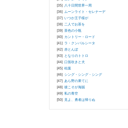
[35]
八十日間世界一周
[36]
ムーンライト・セレナーデ
[37]
いつか王子様が
[38]
二人でお茶を
[39]
茶色の小瓶
[40]
カントリー・ロード
[41]
ラ・クンパルシータ
[42]
赤とんぼ
[43]
となりのトトロ
[44]
口笛吹きと犬
[45]
枯葉
[46]
シング・シング・シング
[47]
あら野の果てに
[48]
彼こそが海賊
[49]
私の青空
[50]
見よ、勇者は帰りぬ