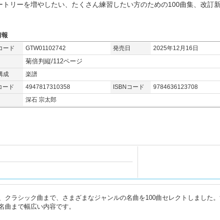
ートリーを増やしたい、たくさん練習したい方のための100曲集、改訂
情報
コード
GTW01102742
発売日
2025年12月16日
菊倍判縦/112ページ
構成
楽譜
コード
4947817310358
ISBNコード
9784636123708
深石 宗太郎
、クラシック曲まで、さまざまなジャンルの名曲を100曲セレクトしました。
名曲まで幅広い内容です。