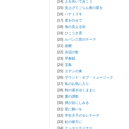
[14]
上を向いて歩こう
[15]
見上げてごらん夜の星を
[16]
ハナミズキ
[17]
君をのせて
[18]
海の見える街
[19]
ひこうき雲
[20]
ルパン三世のテーマ
[21]
故郷
[22]
浜辺の歌
[23]
早春賦
[24]
宝島
[25]
エデンの東
[26]
サウンド・オブ・ミュージック
[27]
私のお気に入り
[28]
時の過ぎゆくままに
[29]
愛の讃歌
[30]
煙が目にしみる
[31]
星に願いを
[32]
学生王子のセレナーデ
[33]
虹の彼方に
[34]
エンターテイナー