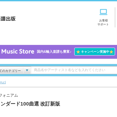
お客様
サポート
★
★
国内&輸入楽譜も豊富♪
キャンペーン実施中
てのカテゴリー
ーバ
フォニアム
ンダード100曲選 改訂新版