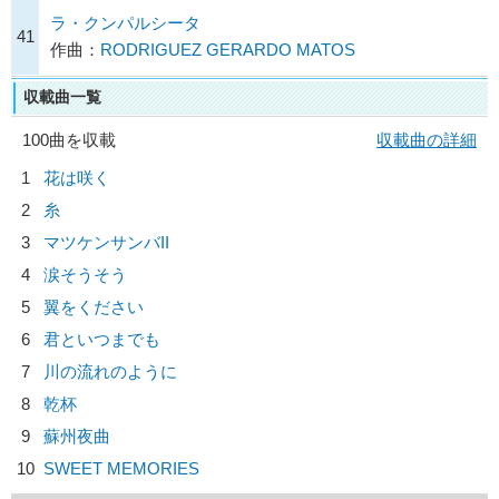
ラ・クンパルシータ
41
作曲：
RODRIGUEZ GERARDO MATOS
収載曲一覧
100曲を収載
収載曲の詳細
1
花は咲く
2
糸
3
マツケンサンバII
4
涙そうそう
5
翼をください
6
君といつまでも
7
川の流れのように
8
乾杯
9
蘇州夜曲
10
SWEET MEMORIES