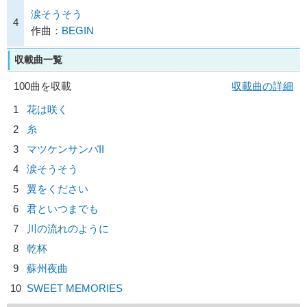
涙そうそう
4
作曲：
BEGIN
収載曲一覧
100曲を収載
収載曲の詳細
1
花は咲く
2
糸
3
マツケンサンバII
4
涙そうそう
5
翼をください
6
君といつまでも
7
川の流れのように
8
乾杯
9
蘇州夜曲
10
SWEET MEMORIES