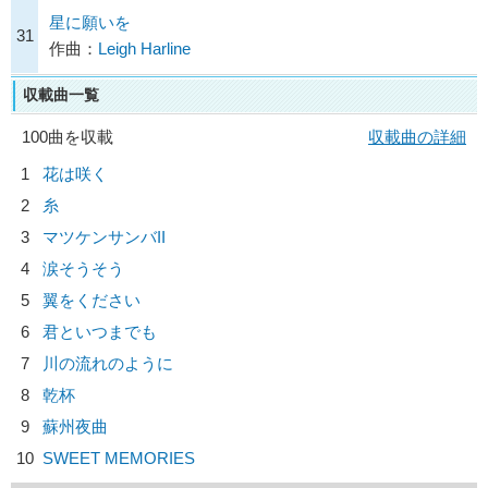
星に願いを
31
作曲：
Leigh Harline
収載曲一覧
100曲を収載
収載曲の詳細
1
花は咲く
2
糸
3
マツケンサンバII
4
涙そうそう
5
翼をください
6
君といつまでも
7
川の流れのように
8
乾杯
9
蘇州夜曲
10
SWEET MEMORIES