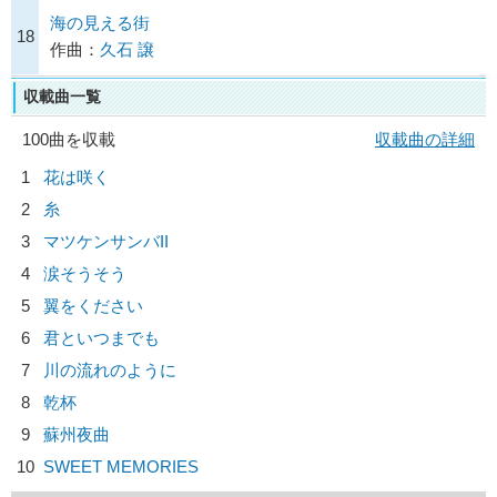
海の見える街
18
作曲：
久石 譲
収載曲一覧
100曲を収載
収載曲の詳細
1
花は咲く
2
糸
3
マツケンサンバII
4
涙そうそう
5
翼をください
6
君といつまでも
7
川の流れのように
8
乾杯
9
蘇州夜曲
10
SWEET MEMORIES