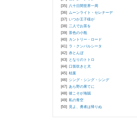
[35]
八十日間世界一周
[36]
ムーンライト・セレナーデ
[37]
いつか王子様が
[38]
二人でお茶を
[39]
茶色の小瓶
[40]
カントリー・ロード
[41]
ラ・クンパルシータ
[42]
赤とんぼ
[43]
となりのトトロ
[44]
口笛吹きと犬
[45]
枯葉
[46]
シング・シング・シング
[47]
あら野の果てに
[48]
彼こそが海賊
[49]
私の青空
[50]
見よ、勇者は帰りぬ