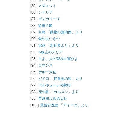
[85]
メヌエット
[86]
シーリア
[87]
ヴォカリーズ
[88]
歓喜の歌
[89]
白鳥 「動物の謝肉祭」より
[90]
愛のあいさつ
[91]
家路 「新世界より」より
[92]
G線上のアリア
[93]
主よ、人の望みの喜びよ
[94]
ロマンス
[95]
ボギー大佐
[96]
ビドロ 「展覧会の絵」より
[97]
ワルキューレの騎行
[98]
花の歌 「カルメン」より
[99]
星条旗よ永遠なれ
[100]
凱旋行進曲 「アイーダ」より