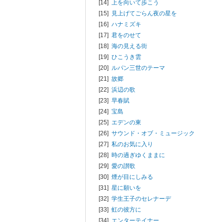
[14]
上を向いて歩こう
[15]
見上げてごらん夜の星を
[16]
ハナミズキ
[17]
君をのせて
[18]
海の見える街
[19]
ひこうき雲
[20]
ルパン三世のテーマ
[21]
故郷
[22]
浜辺の歌
[23]
早春賦
[24]
宝島
[25]
エデンの東
[26]
サウンド・オブ・ミュージック
[27]
私のお気に入り
[28]
時の過ぎゆくままに
[29]
愛の讃歌
[30]
煙が目にしみる
[31]
星に願いを
[32]
学生王子のセレナーデ
[33]
虹の彼方に
[34]
エンターテイナー