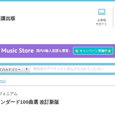
お客様
サポート
★
★
国内&輸入楽譜も豊富♪
キャンペーン実施中
てのカテゴリー
ーバ
フォニアム
ンダード100曲選 改訂新版