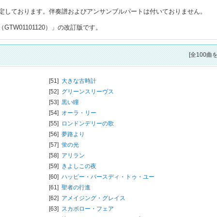
定しております。伴奏譜およびアンサンブルパートは付いておりません。
GTW01101120）」の改訂版です。
[全100曲
[51]
大きな古時計
[52]
グリーンスリーヴス
[53]
黒い瞳
[54]
オーラ・リー
[55]
ロンドンデリーの歌
[56]
夢路より
[57]
蛍の光
[58]
アリラン
[59]
きよしこの夜
[60]
ハッピー・バースディ・トゥ・ユー
[61]
聖者の行進
[62]
アメイジング・グレイス
[63]
スカボロー・フェア