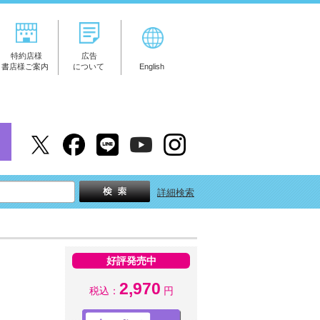
特約店様
広告
書店様ご案内
について
English
詳細検索
好評発売中
2,970
税込：
円