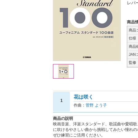
レパ
商品
商品
仕様
商品
JAN
監修
花は咲く
1
作曲：
菅野 よう子
商品の説明
映画音楽、洋楽スタンダード、歌謡曲や愛唱歌
に吹けるやさしい曲から挑戦してみたい憧れの
ぜひ練習にご活用ください。