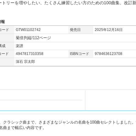
ートリーを増やしたい、たくさん練習したい方のための100曲集、改訂
情報
コード
GTW01102742
発売日
2025年12月16日
菊倍判縦/112ページ
構成
楽譜
コード
4947817310358
ISBNコード
9784636123708
深石 宗太郎
、クラシック曲まで、さまざまなジャンルの名曲を100曲セレクトしました。
名曲まで幅広い内容です。