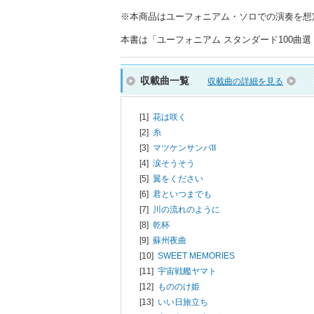
※本商品はユーフォニアム・ソロでの演奏を想
本書は「ユーフォニアム スタンダード100曲選（
収載曲一覧
収載曲の詳細を見る
[1]
花は咲く
[2]
糸
[3]
マツケンサンバII
[4]
涙そうそう
[5]
翼をください
[6]
君といつまでも
[7]
川の流れのように
[8]
乾杯
[9]
蘇州夜曲
[10]
SWEET MEMORIES
[11]
宇宙戦艦ヤマト
[12]
もののけ姫
[13]
いい日旅立ち