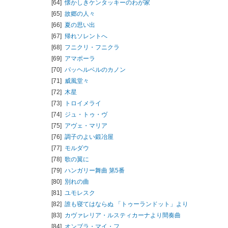
[64]
懐かしきケンタッキーのわが家
[65]
故郷の人々
[66]
夏の思い出
[67]
帰れソレントへ
[68]
フニクリ・フニクラ
[69]
アマポーラ
[70]
パッヘルベルのカノン
[71]
威風堂々
[72]
木星
[73]
トロイメライ
[74]
ジュ・トゥ・ヴ
[75]
アヴェ・マリア
[76]
調子のよい鍛冶屋
[77]
モルダウ
[78]
歌の翼に
[79]
ハンガリー舞曲 第5番
[80]
別れの曲
[81]
ユモレスク
[82]
誰も寝てはならぬ 「トゥーランドット」より
[83]
カヴァレリア・ルスティカーナより間奏曲
[84]
オンブラ・マイ・フ