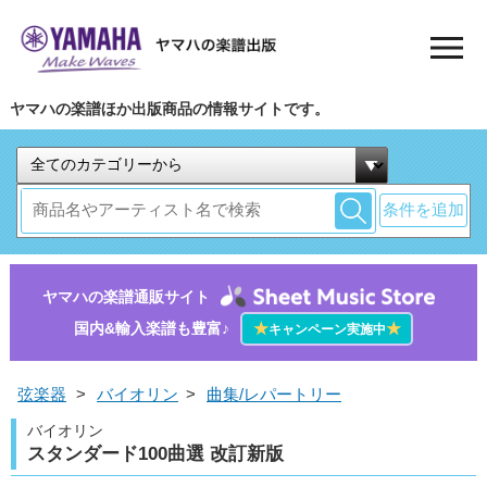
ヤマハの楽譜ほか出版商品の情報サイトです。
条件を追加
ヤマハの楽譜通販サイト
国内&輸入楽譜も豊富♪
★
★
キャンペーン実施中
弦楽器
>
バイオリン
>
曲集/レパートリー
バイオリン
スタンダード100曲選 改訂新版