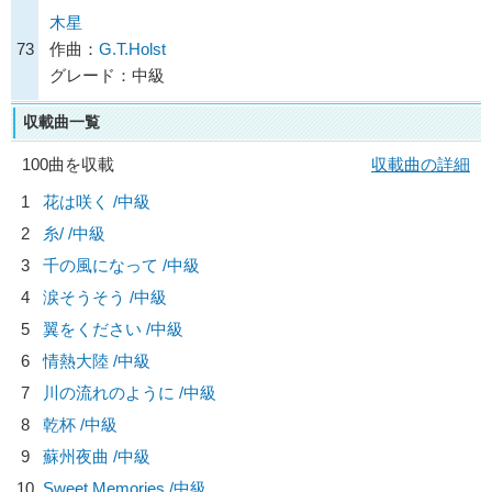
木星
73
作曲：
G.T.Holst
グレード：中級
収載曲一覧
100曲を収載
収載曲の詳細
1
花は咲く /中級
2
糸/
/中級
3
千の風になって /中級
4
涙そうそう /中級
5
翼をください /中級
6
情熱大陸 /中級
7
川の流れのように /中級
8
乾杯 /中級
9
蘇州夜曲 /中級
10
Sweet Memories /中級