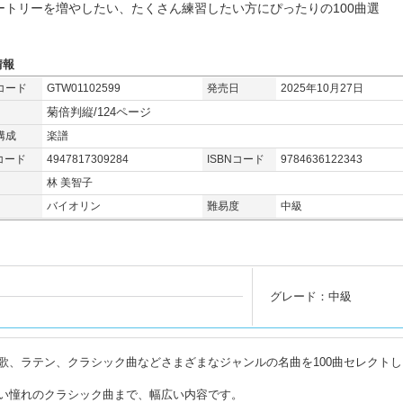
ートリーを増やしたい、たくさん練習したい方にぴったりの100曲選
情報
コード
GTW01102599
発売日
2025年10月27日
菊倍判縦/124ページ
構成
楽譜
コード
4947817309284
ISBNコード
9784636122343
林 美智子
バイオリン
難易度
中級
グレード：中級
歌、ラテン、クラシック曲などさまざまなジャンルの名曲を100曲セレクトし
い憧れのクラシック曲まで、幅広い内容です。