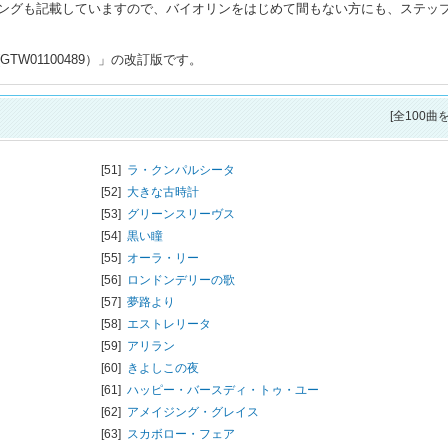
ングも記載していますので、バイオリンをはじめて間もない方にも、ステッ
TW01100489）」の改訂版です。
[全100曲
[51]
ラ・クンパルシータ
[52]
大きな古時計
[53]
グリーンスリーヴス
[54]
黒い瞳
[55]
オーラ・リー
[56]
ロンドンデリーの歌
[57]
夢路より
[58]
エストレリータ
[59]
アリラン
[60]
きよしこの夜
[61]
ハッピー・バースディ・トゥ・ユー
[62]
アメイジング・グレイス
[63]
スカボロー・フェア