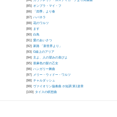
[85]
オンブラ・マイ・フ
[86]
「四季」より春
[87]
ハバネラ
[88]
花のワルツ
[89]
ます
[90]
白鳥
[91]
愛のあいさつ
[92]
家路 「新世界より」
[93]
G線上のアリア
[94]
主よ、人の望みの喜びよ
[95]
亜麻色の髪の乙女
[96]
ハンガリー舞曲
[97]
メリー・ウィドー・ワルツ
[98]
チャルダッシュ
[99]
ヴァイオリン協奏曲 ホ短調 第1楽章
[100]
タイスの瞑想曲