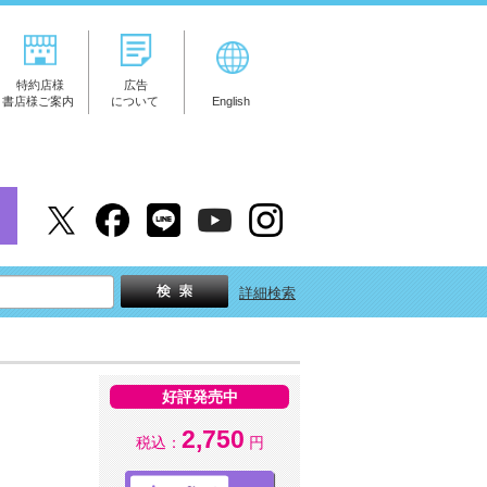
特約店様
広告
書店様ご案内
について
English
詳細検索
好評発売中
2,750
税込：
円