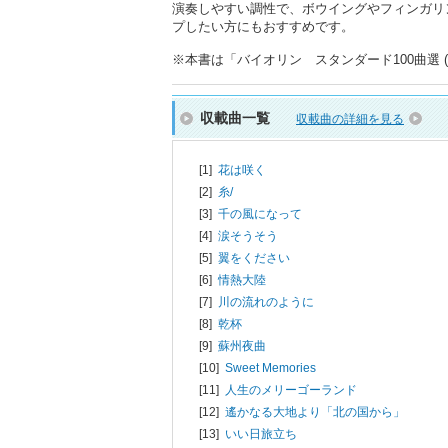
演奏しやすい調性で、ボウイングやフィンガリ
プしたい方にもおすすめです。
※本書は「バイオリン スタンダード100曲選 (G
収載曲一覧
収載曲の詳細を見る
[1]
花は咲く
[2]
糸/
[3]
千の風になって
[4]
涙そうそう
[5]
翼をください
[6]
情熱大陸
[7]
川の流れのように
[8]
乾杯
[9]
蘇州夜曲
[10]
Sweet Memories
[11]
人生のメリーゴーランド
[12]
遙かなる大地より「北の国から」
[13]
いい日旅立ち