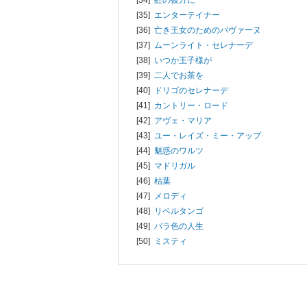
[35]
エンターテイナー
[36]
亡き王女のためのパヴァーヌ
[37]
ムーンライト・セレナーデ
[38]
いつか王子様が
[39]
二人でお茶を
[40]
ドリゴのセレナーデ
[41]
カントリー・ロード
[42]
アヴェ・マリア
[43]
ユー・レイズ・ミー・アップ
[44]
魅惑のワルツ
[45]
マドリガル
[46]
枯葉
[47]
メロディ
[48]
リベルタンゴ
[49]
バラ色の人生
[50]
ミスティ