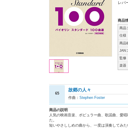
レパ
商品
商品
仕様
商品
JAN
監修
楽器
故郷の人々
65
作曲：
Stephen Foster
商品の説明
人気の映画音楽、ポピュラー曲、歌謡曲、愛唱
た。
短いやさししめの曲から、一度は演奏してみた