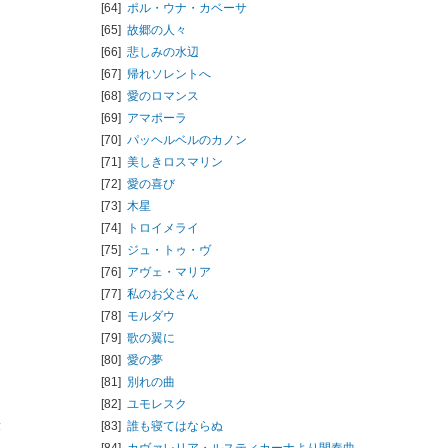
[64]
ポル・ウナ・カベーサ
[65]
故郷の人々
[66]
悲しみの水辺
[67]
帰れソレントへ
[68]
愛のロマンス
[69]
アマポーラ
[70]
パッヘルベルのカノン
[71]
美しきロスマリン
[72]
愛の喜び
[73]
木星
[74]
トロイメライ
[75]
ジュ・トゥ・ヴ
[76]
アヴェ・マリア
[77]
私のお父さん
[78]
モルダウ
[79]
歌の翼に
[80]
愛の夢
[81]
別れの曲
[82]
ユモレスク
章
[83]
誰も寝てはならぬ
[84]
カヴァレリア・ルスティカーナより間奏曲