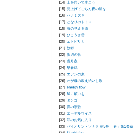
[14]
上を向いて歩こう
[15]
見上げてごらん夜の星を
[16]
ハナミズキ
[17]
となりのトトロ
[18]
海の見える街
[19]
ひこうき雲
[20]
エトピリカ
[21]
故郷
[22]
浜辺の歌
[23]
朧月夜
[24]
早春賦
[25]
エデンの東
[26]
わが母の教え給いし歌
[27]
energy flow
[28]
星に願いを
[29]
タンゴ
[30]
愛の讃歌
[31]
エーデルワイス
[32]
私のお気に入り
[33]
バイオリン・ソナタ 第5番 「春」第1楽
[34]
虹の彼方に