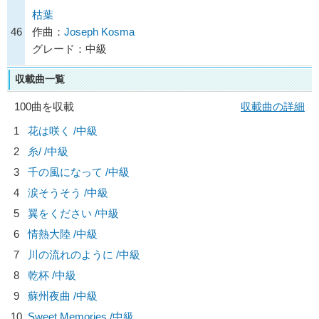
枯葉
46
作曲：
Joseph Kosma
グレード：中級
収載曲一覧
100曲を収載
収載曲の詳細
1
花は咲く /中級
2
糸/
/中級
3
千の風になって /中級
4
涙そうそう /中級
5
翼をください /中級
6
情熱大陸 /中級
7
川の流れのように /中級
8
乾杯 /中級
9
蘇州夜曲 /中級
10
Sweet Memories /中級