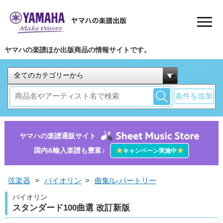
ヤマハの楽譜ほか出版商品の情報サイトです。
条件を追加
ヤマハの楽譜通販サイト
国内&輸入楽譜も豊富♪
★
★
キャンペーン実施中
弦楽器
>
バイオリン
>
曲集/レパートリー
バイオリン
スタンダード100曲選 改訂新版