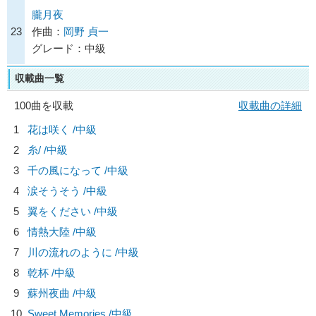
朧月夜
23
作曲：
岡野 貞一
グレード：中級
収載曲一覧
100曲を収載
収載曲の詳細
1
花は咲く /中級
2
糸/
/中級
3
千の風になって /中級
4
涙そうそう /中級
5
翼をください /中級
6
情熱大陸 /中級
7
川の流れのように /中級
8
乾杯 /中級
9
蘇州夜曲 /中級
10
Sweet Memories /中級