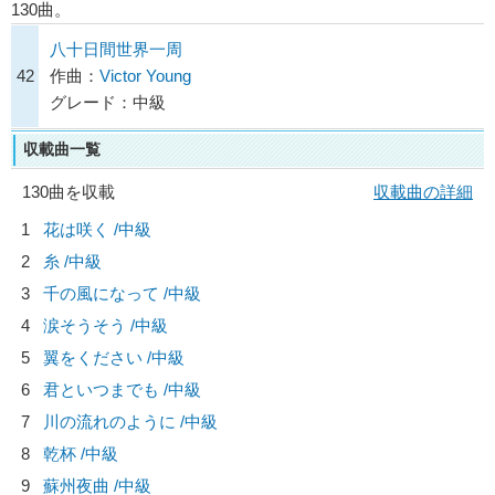
130曲。
八十日間世界一周
42
作曲：
Victor Young
グレード：中級
収載曲一覧
130曲を収載
収載曲の詳細
1
花は咲く /中級
2
糸 /中級
3
千の風になって /中級
4
涙そうそう /中級
5
翼をください /中級
6
君といつまでも /中級
7
川の流れのように /中級
8
乾杯 /中級
9
蘇州夜曲 /中級