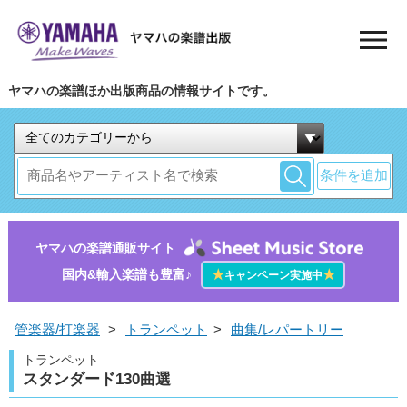
ヤマハの楽譜ほか出版商品の情報サイトです。
条件を追加
ヤマハの楽譜通販サイト
国内&輸入楽譜も豊富♪
★
★
キャンペーン実施中
管楽器/打楽器
>
トランペット
>
曲集/レパートリー
トランペット
スタンダード130曲選