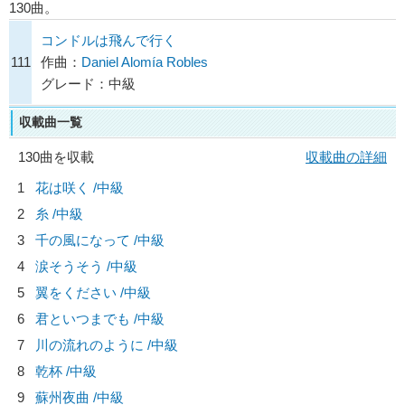
130曲。
コンドルは飛んで行く
111
作曲：
Daniel Alomía Robles
グレード：中級
収載曲一覧
130曲を収載
収載曲の詳細
1
花は咲く /中級
2
糸 /中級
3
千の風になって /中級
4
涙そうそう /中級
5
翼をください /中級
6
君といつまでも /中級
7
川の流れのように /中級
8
乾杯 /中級
9
蘇州夜曲 /中級