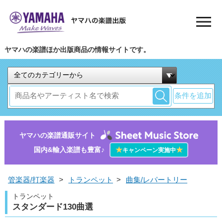
ヤマハの楽譜ほか出版商品の情報サイトです。
条件を追加
ヤマハの楽譜通販サイト
国内&輸入楽譜も豊富♪
★
★
キャンペーン実施中
管楽器/打楽器
>
トランペット
>
曲集/レパートリー
トランペット
スタンダード130曲選