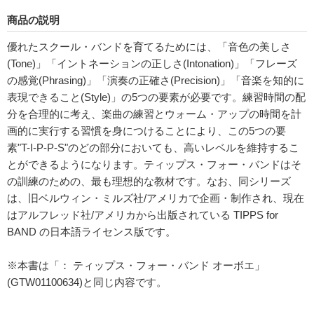
商品の説明
優れたスクール・バンドを育てるためには、「音色の美しさ
(Tone)」「イントネーションの正しさ(Intonation)」「フレーズ
の感覚(Phrasing)」「演奏の正確さ(Precision)」「音楽を知的に
表現できること(Style)」の5つの要素が必要です。練習時間の配
分を合理的に考え、楽曲の練習とウォーム・アップの時間を計
画的に実行する習慣を身につけることにより、この5つの要
素"T-I-P-P-S"のどの部分においても、高いレベルを維持するこ
とができるようになります。ティップス・フォー・バンドはそ
の訓練のための、最も理想的な教材です。なお、同シリーズ
は、旧ベルウィン・ミルズ社/アメリカで企画・制作され、現在
はアルフレッド社/アメリカから出版されている TIPPS for
BAND の日本語ライセンス版です。
※本書は「： ティップス・フォー・バンド オーボエ」
(GTW01100634)と同じ内容です。