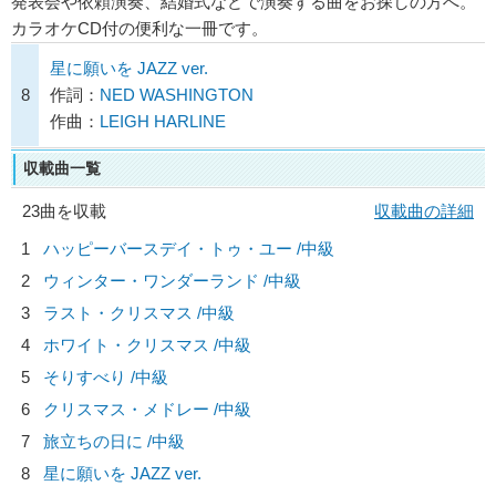
発表会や依頼演奏、結婚式などで演奏する曲をお探しの方へ。
カラオケCD付の便利な一冊です。
星に願いを JAZZ ver.
8
作詞：
NED WASHINGTON
作曲：
LEIGH HARLINE
収載曲一覧
23曲を収載
収載曲の詳細
1
ハッピーバースデイ・トゥ・ユー /中級
2
ウィンター・ワンダーランド /中級
3
ラスト・クリスマス /中級
4
ホワイト・クリスマス /中級
5
そりすべり /中級
6
クリスマス・メドレー /中級
7
旅立ちの日に /中級
8
星に願いを JAZZ ver.