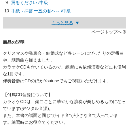
9
翼をください /中級
10
手紙～拝啓 十五の君へ～ /中級
もっと見る
ページトップへ
商品の説明
クリスマスや発表会・結婚式など各シーンにぴったりの定番曲
や、話題曲を揃えました。
カラオケCDも付いているので、練習にも依頼演奏などにも便利
な1冊です。
伴奏音源はCDのほかYoutubeでもご視聴いただけます。
【付属CD音源について】
カラオケCDは、楽曲ごとに華やかな演奏が楽しめるものになっ
ています(デジタル音源)。
また、本書の譜面と同じ"ガイド音"が小さな音で入っていま
す。練習時にお役立てください。