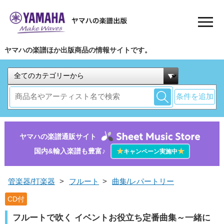
ヤマハの楽譜ほか出版商品の情報サイトです。
条件を追加
ヤマハの楽譜通販サイト
国内&輸入楽譜も豊富♪
★
★
キャンペーン実施中
管楽器/打楽器
>
フルート
>
曲集/レパートリー
CD付
フルートで吹く イベントお役立ち定番曲集～一緒に