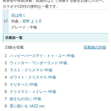
発表会や依頼演奏、結婚式などで演奏する曲をお探しの方へ。
カラオケCD付の便利な一冊です。
花は咲く
17
作曲：
菅野 よう子
グレード：中級
収載曲一覧
23曲を収載
収載曲の詳細
1
ハッピーバースデイ・トゥ・ユー /中級
2
ウィンター・ワンダーランド /中級
3
ラスト・クリスマス /中級
4
ホワイト・クリスマス /中級
5
そりすべり /中級
6
クリスマス・メドレー /中級
7
旅立ちの日に /中級
8
星に願いを JAZZ ver.