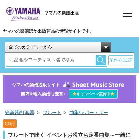
ヤマハの楽譜ほか出版商品の情報サイトです。
条件を追加
ヤマハの楽譜通販サイト
国内&輸入楽譜も豊富♪
★
★
キャンペーン実施中
管楽器/打楽器
>
フルート
>
曲集/レパートリー
CD付
フルートで吹く イベントお役立ち定番曲集～一緒に