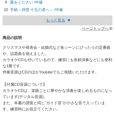
9
翼をください /中級
10
手紙～拝啓 十五の君へ～ /中級
もっと見る
ページトップへ
商品の説明
クリスマスや発表会・結婚式など各シーンにぴったりの定番曲
や、話題曲を揃えました。
カラオケCDも付いているので、練習にも依頼演奏などにも便利
な1冊です。
伴奏音源はCDのほかYoutubeでもご視聴いただけます。
【付属CD音源について】
カラオケCDは、楽曲ごとに華やかな演奏が楽しめるものになっ
ています(デジタル音源)。
また、本書の譜面と同じ"ガイド音"が小さな音で入っていま
す。練習時にお役立てください。