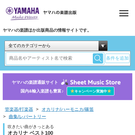
ヤマハの楽譜ほか出版商品の情報サイトです。
条件を追加
ヤマハの楽譜通販サイト
国内&輸入楽譜も豊富♪
★
★
キャンペーン実施中
管楽器/打楽器
>
オカリナ/ハーモニカ/篠笛
>
曲集/レパートリー
吹きたい曲がきっとある
オカリナ ベスト100