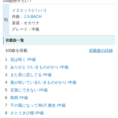
100曲勢ぞろい！
メヌエット(バッハ)
作曲：
J.S.BACH
91
楽器：オカリナ
グレード：中級
収載曲一覧
100曲を収載
収載曲の詳細
1
花は咲く /中級
2
ありがとう/
いきものがかり
/中級
3
また君に恋してる /中級
4
風が吹いている/
いきものがかり
/中級
5
言葉にできない /中級
6
島唄 /中級
7
千の風になって/
秋川 雅史
/中級
8
さとうきび畑 /中級