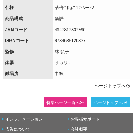
仕様
菊倍判縦/112ページ
商品構成
楽譜
JANコード
4947817307990
ISBNコード
9784636120837
監修
林 弘子
楽器
オカリナ
難易度
中級
ページトップへ
特集ページ一覧へ
ページトップへ
インフォメーション
お客様サポート
広告について
会社概要