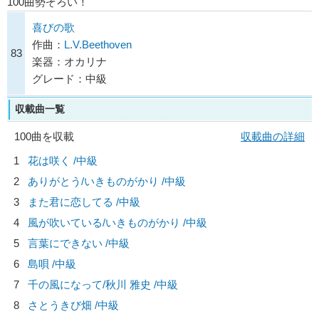
100曲勢ぞろい！
喜びの歌
作曲：
L.V.Beethoven
83
楽器：オカリナ
グレード：中級
収載曲一覧
100曲を収載
収載曲の詳細
1
花は咲く /中級
2
ありがとう/
いきものがかり
/中級
3
また君に恋してる /中級
4
風が吹いている/
いきものがかり
/中級
5
言葉にできない /中級
6
島唄 /中級
7
千の風になって/
秋川 雅史
/中級
8
さとうきび畑 /中級