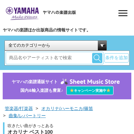
ヤマハの楽譜ほか出版商品の情報サイトです。
条件を追加
ヤマハの楽譜通販サイト
国内&輸入楽譜も豊富♪
★
★
キャンペーン実施中
管楽器/打楽器
>
オカリナ/ハーモニカ/篠笛
>
曲集/レパートリー
吹きたい曲がきっとある
オカリナ ベスト100