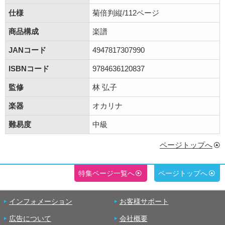
仕様
菊倍判縦/112ページ
商品構成
楽譜
JANコード
4947817307990
ISBNコード
9784636120837
監修
林 弘子
楽器
オカリナ
難易度
中級
ページトップへ
特集ページ一覧へ
ページトップへ
インフォメーション
お客様サポート
広告について
会社概要