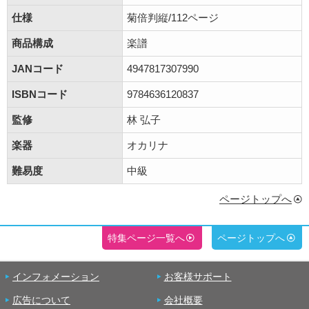
仕様
菊倍判縦/112ページ
商品構成
楽譜
JANコード
4947817307990
ISBNコード
9784636120837
監修
林 弘子
楽器
オカリナ
難易度
中級
ページトップへ
特集ページ一覧へ
ページトップへ
インフォメーション
お客様サポート
広告について
会社概要