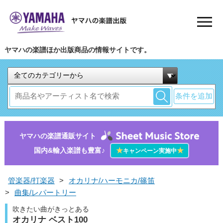
ヤマハの楽譜ほか出版商品の情報サイトです。
条件を追加
ヤマハの楽譜通販サイト
国内&輸入楽譜も豊富♪
★
★
キャンペーン実施中
管楽器/打楽器
>
オカリナ/ハーモニカ/篠笛
>
曲集/レパートリー
吹きたい曲がきっとある
オカリナ ベスト100