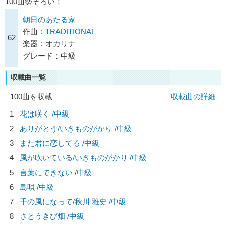
100曲勢ぞろい！
朝日のあたる家
作曲：
TRADITIONAL
62
楽器：オカリナ
グレード：中級
収載曲一覧
100曲を収載
収載曲の詳細
1
花は咲く /中級
2
ありがとう/
いきものがかり
/中級
3
また君に恋してる /中級
4
風が吹いている/
いきものがかり
/中級
5
言葉にできない /中級
6
島唄 /中級
7
千の風になって/
秋川 雅史
/中級
8
さとうきび畑 /中級