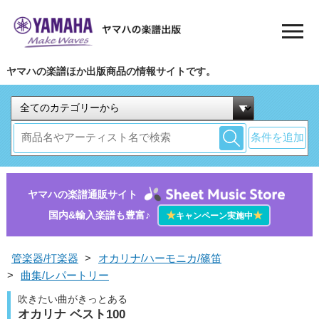
ヤマハの楽譜ほか出版商品の情報サイトです。
条件を追加
ヤマハの楽譜通販サイト
国内&輸入楽譜も豊富♪
★
★
キャンペーン実施中
管楽器/打楽器
>
オカリナ/ハーモニカ/篠笛
>
曲集/レパートリー
吹きたい曲がきっとある
オカリナ ベスト100