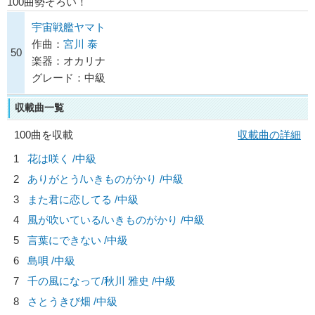
100曲勢ぞろい！
宇宙戦艦ヤマト
作曲：
宮川 泰
50
楽器：オカリナ
グレード：中級
収載曲一覧
100曲を収載
収載曲の詳細
1
花は咲く /中級
2
ありがとう/
いきものがかり
/中級
3
また君に恋してる /中級
4
風が吹いている/
いきものがかり
/中級
5
言葉にできない /中級
6
島唄 /中級
7
千の風になって/
秋川 雅史
/中級
8
さとうきび畑 /中級