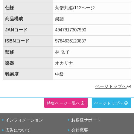
仕様
菊倍判縦/112ページ
商品構成
楽譜
JANコード
4947817307990
ISBNコード
9784636120837
監修
林 弘子
楽器
オカリナ
難易度
中級
ページトップへ
特集ページ一覧へ
ページトップへ
インフォメーション
お客様サポート
広告について
会社概要