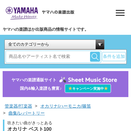
ヤマハの楽譜ほか出版商品の情報サイトです。
条件を追加
ヤマハの楽譜通販サイト
国内&輸入楽譜も豊富♪
★
★
キャンペーン実施中
管楽器/打楽器
>
オカリナ/ハーモニカ/篠笛
>
曲集/レパートリー
吹きたい曲がきっとある
オカリナ ベスト100