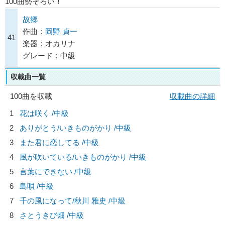
100曲勢ぞろい！
故郷
作曲：
岡野 貞一
41
楽器：オカリナ
グレード：中級
収載曲一覧
100曲を収載
収載曲の詳細
1
花は咲く /中級
2
ありがとう/
いきものがかり
/中級
3
また君に恋してる /中級
4
風が吹いている/
いきものがかり
/中級
5
言葉にできない /中級
6
島唄 /中級
7
千の風になって/
秋川 雅史
/中級
8
さとうきび畑 /中級