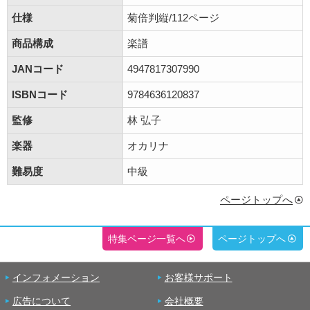
仕様
菊倍判縦/112ページ
商品構成
楽譜
JANコード
4947817307990
ISBNコード
9784636120837
監修
林 弘子
楽器
オカリナ
難易度
中級
ページトップへ
特集ページ一覧へ
ページトップへ
インフォメーション
お客様サポート
広告について
会社概要