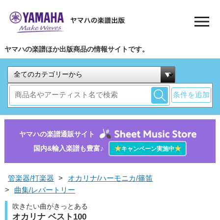
ヤマハの楽譜ほか出版商品の情報サイトです。
条件を追加
ヤマハの楽譜通販サイト
国内&輸入楽譜も豊富♪
★
★
キャンペーン実施中
管楽器/打楽器
>
オカリナ/ハーモニカ/篠笛
>
曲集/レパートリー
吹きたい曲がきっとある
オカリナ ベスト100