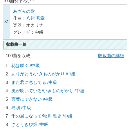
100曲勢ぞろい！
あざみの歌
作曲：
八州 秀章
31
楽器：オカリナ
グレード：中級
収載曲一覧
100曲を収載
収載曲の詳細
1
花は咲く /中級
2
ありがとう/
いきものがかり
/中級
3
また君に恋してる /中級
4
風が吹いている/
いきものがかり
/中級
5
言葉にできない /中級
6
島唄 /中級
7
千の風になって/
秋川 雅史
/中級
8
さとうきび畑 /中級