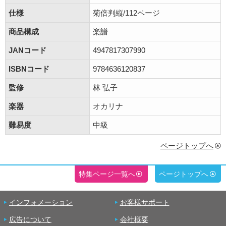
仕様
菊倍判縦/112ページ
商品構成
楽譜
JANコード
4947817307990
ISBNコード
9784636120837
監修
林 弘子
楽器
オカリナ
難易度
中級
ページトップへ
特集ページ一覧へ
ページトップへ
インフォメーション
お客様サポート
広告について
会社概要