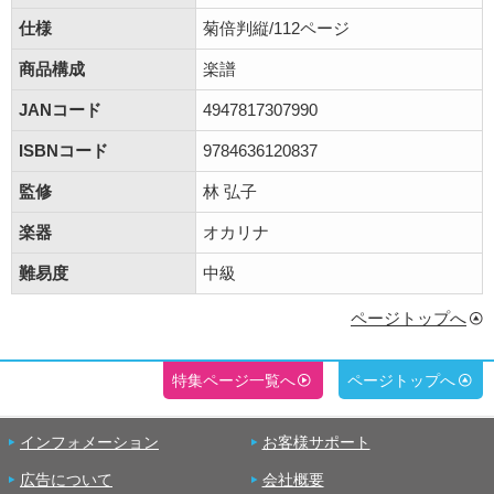
仕様
菊倍判縦/112ページ
商品構成
楽譜
JANコード
4947817307990
ISBNコード
9784636120837
監修
林 弘子
楽器
オカリナ
難易度
中級
ページトップへ
特集ページ一覧へ
ページトップへ
インフォメーション
お客様サポート
広告について
会社概要