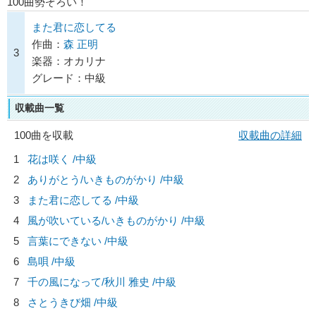
100曲勢ぞろい！
また君に恋してる
作曲：
森 正明
3
楽器：オカリナ
グレード：中級
収載曲一覧
100曲を収載
収載曲の詳細
1
花は咲く /中級
2
ありがとう/
いきものがかり
/中級
3
また君に恋してる /中級
4
風が吹いている/
いきものがかり
/中級
5
言葉にできない /中級
6
島唄 /中級
7
千の風になって/
秋川 雅史
/中級
8
さとうきび畑 /中級