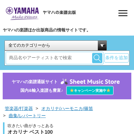
ヤマハの楽譜ほか出版商品の情報サイトです。
条件を追加
ヤマハの楽譜通販サイト
国内&輸入楽譜も豊富♪
★
★
キャンペーン実施中
管楽器/打楽器
>
オカリナ/ハーモニカ/篠笛
>
曲集/レパートリー
吹きたい曲がきっとある
オカリナ ベスト100