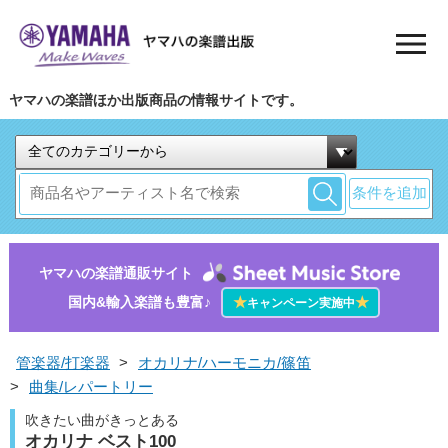
ヤマハの楽譜ほか出版商品の情報サイトです。
条件を追加
ヤマハの楽譜通販サイト
国内&輸入楽譜も豊富♪
★
★
キャンペーン実施中
管楽器/打楽器
>
オカリナ/ハーモニカ/篠笛
>
曲集/レパートリー
吹きたい曲がきっとある
オカリナ ベスト100