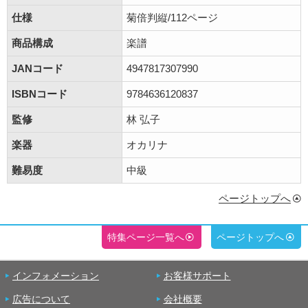
仕様
菊倍判縦/112ページ
商品構成
楽譜
JANコード
4947817307990
ISBNコード
9784636120837
監修
林 弘子
楽器
オカリナ
難易度
中級
ページトップへ
特集ページ一覧へ
ページトップへ
インフォメーション
お客様サポート
広告について
会社概要