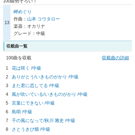
100曲勢ぞろい！
岬めぐり
作曲：
山本 コウタロー
13
楽器：オカリナ
グレード：中級
収載曲一覧
100曲を収載
収載曲の詳細
1
花は咲く /中級
2
ありがとう/
いきものがかり
/中級
3
また君に恋してる /中級
4
風が吹いている/
いきものがかり
/中級
5
言葉にできない /中級
6
島唄 /中級
7
千の風になって/
秋川 雅史
/中級
8
さとうきび畑 /中級