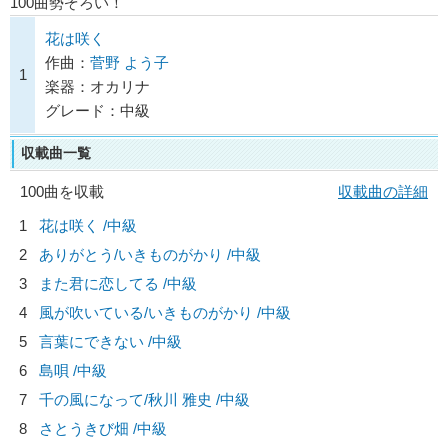
100曲勢ぞろい！
花は咲く
作曲：
菅野 よう子
1
楽器：オカリナ
グレード：中級
収載曲一覧
100曲を収載
収載曲の詳細
1
花は咲く /中級
2
ありがとう/
いきものがかり
/中級
3
また君に恋してる /中級
4
風が吹いている/
いきものがかり
/中級
5
言葉にできない /中級
6
島唄 /中級
7
千の風になって/
秋川 雅史
/中級
8
さとうきび畑 /中級