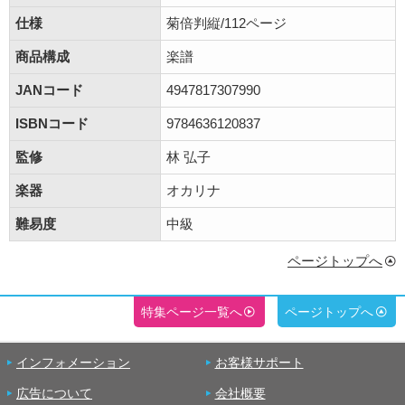
仕様
菊倍判縦/112ページ
商品構成
楽譜
JANコード
4947817307990
ISBNコード
9784636120837
監修
林 弘子
楽器
オカリナ
難易度
中級
ページトップへ
特集ページ一覧へ
ページトップへ
インフォメーション
お客様サポート
広告について
会社概要