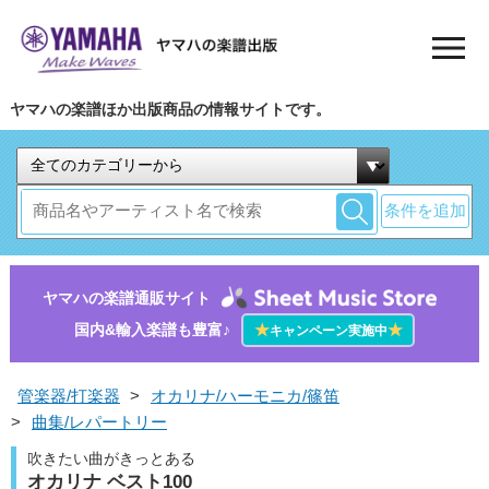
ヤマハの楽譜ほか出版商品の情報サイトです。
条件を追加
ヤマハの楽譜通販サイト
国内&輸入楽譜も豊富♪
★
★
キャンペーン実施中
管楽器/打楽器
>
オカリナ/ハーモニカ/篠笛
>
曲集/レパートリー
吹きたい曲がきっとある
オカリナ ベスト100