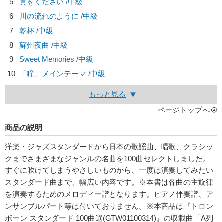
5
翼をください /中級
6
川の流れのように /中級
7
乾杯 /中級
8
蘇州夜曲 /中級
9
Sweet Memories /中級
10
「瞳」メインテーマ /中級
もっと見る
ページトップへ
商品の説明
洋楽・ジャズスタンダードから日本の歌謡曲、唱歌、クラシッ
クまでさまざまなジャンルの名曲を100曲セレクトしました。
すぐに吹けてしまうやさしいものから、一度は演奏してみたい
スタンダード曲まで、幅広い内容です。※本書は各曲の主旋律
を演奏するためのメロディー譜となります。ピアノ伴奏譜、ア
ンサンブルパート等は付いておりません。※本商品は『トロン
ボーン スタンダード 100曲選(GTW01100314)』の収載曲「A列