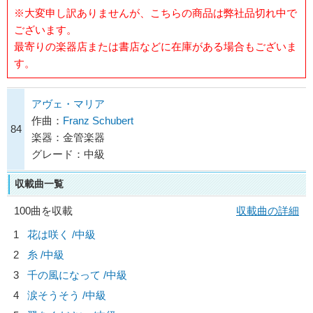
※大変申し訳ありませんが、こちらの商品は弊社品切れ中で
ございます。
最寄りの楽器店または書店などに在庫がある場合もございま
す。
アヴェ・マリア
作曲：
Franz Schubert
84
楽器：金管楽器
グレード：中級
収載曲一覧
100曲を収載
収載曲の詳細
1
花は咲く /中級
2
糸 /中級
3
千の風になって /中級
4
涙そうそう /中級