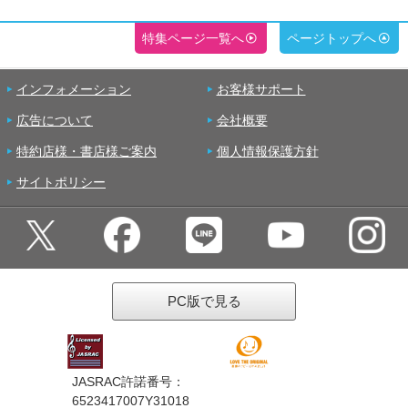
特集ページ一覧へ
ページトップへ
インフォメーション
お客様サポート
広告について
会社概要
特約店様・書店様ご案内
個人情報保護方針
サイトポリシー
PC版で見る
JASRAC許諾番号：
6523417007Y31018