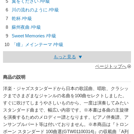
5
翼をください /中級
6
川の流れのように /中級
7
乾杯 /中級
8
蘇州夜曲 /中級
9
Sweet Memories /中級
10
「瞳」メインテーマ /中級
もっと見る
ページトップへ
商品の説明
洋楽・ジャズスタンダードから日本の歌謡曲、唱歌、クラシッ
クまでさまざまなジャンルの名曲を100曲セレクトしました。
すぐに吹けてしまうやさしいものから、一度は演奏してみたい
スタンダード曲まで、幅広い内容です。※本書は各曲の主旋律
を演奏するためのメロディー譜となります。ピアノ伴奏譜、ア
ンサンブルパート等は付いておりません。※本商品は『トロン
ボーン スタンダード 100曲選(GTW01100314)』の収載曲「A列