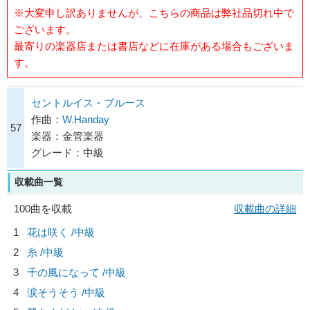
※大変申し訳ありませんが、こちらの商品は弊社品切れ中で
ございます。
最寄りの楽器店または書店などに在庫がある場合もございま
す。
セントルイス・ブルース
作曲：
W.Handay
57
楽器：金管楽器
グレード：中級
収載曲一覧
100曲を収載
収載曲の詳細
1
花は咲く /中級
2
糸 /中級
3
千の風になって /中級
4
涙そうそう /中級