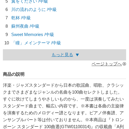
5
翼をください /中級
6
川の流れのように /中級
7
乾杯 /中級
8
蘇州夜曲 /中級
9
Sweet Memories /中級
10
「瞳」メインテーマ /中級
もっと見る
ページトップへ
商品の説明
洋楽・ジャズスタンダードから日本の歌謡曲、唱歌、クラシッ
クまでさまざまなジャンルの名曲を100曲セレクトしました。
すぐに吹けてしまうやさしいものから、一度は演奏してみたい
スタンダード曲まで、幅広い内容です。※本書は各曲の主旋律
を演奏するためのメロディー譜となります。ピアノ伴奏譜、ア
ンサンブルパート等は付いておりません。※本商品は『トロン
ボーン スタンダード 100曲選(GTW01100314)』の収載曲「A列