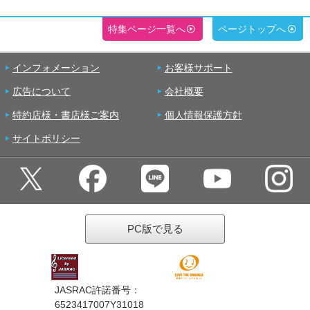
特集ページ一覧へ
ページトップへ
インフォメーション
お客様サポート
広告について
会社概要
特約店様・書店様ご案内
個人情報保護方針
サイトポリシー
PC版で見る
JASRAC許諾番号：
6523417007Y31018