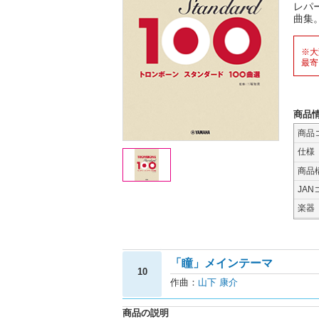
レパ
曲集
※大
最寄
商品
商品
仕様
商品
JAN
楽器
「瞳」メインテーマ
10
作曲：
山下 康介
商品の説明