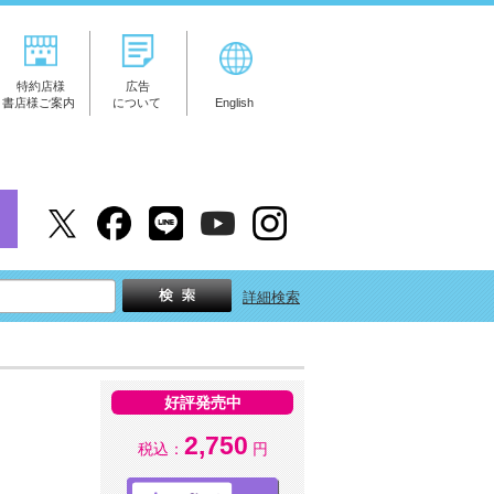
特約店様
広告
書店様ご案内
について
English
詳細検索
好評発売中
2,750
税込：
円