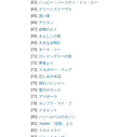
[63]
ハッピー・バースディ・トゥ・ユー
[64]
グリーンスリーヴス
[65]
黒い瞳
[66]
アリラン
[67]
故郷の人々
[68]
きよしこの夜
[69]
大きな古時計
[70]
オーラ・リー
[71]
ロンドンデリーの歌
[72]
夢路より
[73]
スカボロー・フェア
[74]
悲しみの水辺
[75]
帰れソレントへ
[76]
愛のロマンス
[77]
アマポーラ
[78]
オンブラ・マイ・フ
[79]
メヌエット
[80]
パッヘルベルのカノン
[81]
Jupiter 「惑星」より
[82]
トロイメライ
[83]
ジュ・トゥ・ヴ