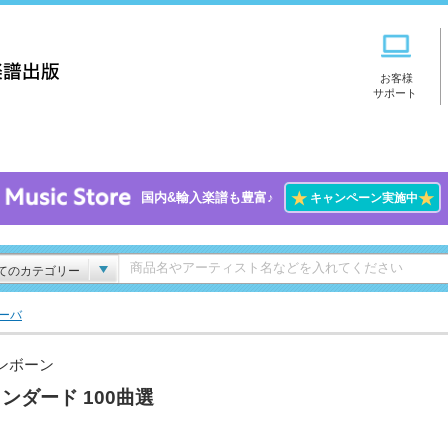
お客様
サポート
★
★
国内&輸入楽譜も豊富♪
キャンペーン実施中
てのカテゴリー
ーバ
ンボーン
ンダード 100曲選