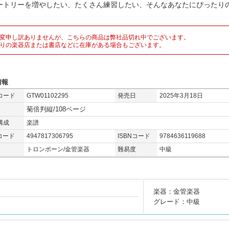
ートリーを増やしたい、たくさん練習したい、そんなあなたにぴったりの
。
変申し訳ありませんが、こちらの商品は弊社品切れ中でございます。
りの楽器店または書店などに在庫がある場合もございます。
情報
コード
GTW01102295
発売日
2025年3月18日
菊倍判縦/108ページ
構成
楽譜
コード
4947817306795
ISBNコード
9784636119688
トロンボーン/金管楽器
難易度
中級
楽器：金管楽器
グレード：中級