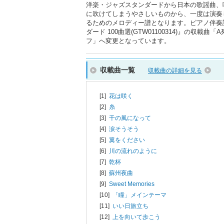
洋楽・ジャズスタンダードから日本の歌謡曲、
に吹けてしまうやさしいものから、一度は演奏
るためのメロディー譜となります。ピアノ伴奏
ダード 100曲選(GTW01100314)』の
フ」へ変更となっています。
収載曲一覧
収載曲の詳細を見る
[1]
花は咲く
[2]
糸
[3]
千の風になって
[4]
涙そうそう
[5]
翼をください
[6]
川の流れのように
[7]
乾杯
[8]
蘇州夜曲
[9]
Sweet Memories
[10]
「瞳」メインテーマ
[11]
いい日旅立ち
[12]
上を向いて歩こう