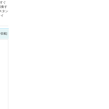
すぐ
演奏す
スタン
ナイ
を収載]