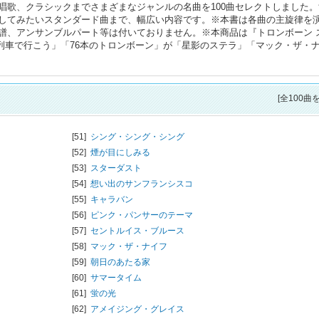
唱歌、クラシックまでさまざまなジャンルの名曲を100曲セレクトしました。
してみたいスタンダード曲まで、幅広い内容です。※本書は各曲の主旋律を
譜、アンサンブルパート等は付いておりません。※本商品は『トロンボーン 
収載曲「A列車で行こう」「76本のトロンボーン」が「星影のステラ」「マック・ザ・
[全100曲
[51]
シング・シング・シング
[52]
煙が目にしみる
[53]
スターダスト
[54]
想い出のサンフランシスコ
[55]
キャラバン
[56]
ピンク・パンサーのテーマ
[57]
セントルイス・ブルース
[58]
マック・ザ・ナイフ
[59]
朝日のあたる家
[60]
サマータイム
[61]
蛍の光
[62]
アメイジング・グレイス