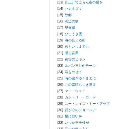
[13]
見上げてごらん夜の星を
[14]
ハナミズキ
[15]
故郷
[16]
浜辺の歌
[17]
早春賦
[18]
ひこうき雲
[19]
海の見える街
[20]
君といつまでも
[21]
贈る言葉
[22]
黄昏のビギン
[23]
ルパン三世のテーマ
[24]
君をのせて
[25]
時の過ぎゆくままに
[26]
この素晴らしき世界
[27]
マイ・ウェイ
[28]
カントリー・ロード
[29]
ユー・レイズ・ミー・アップ
[30]
我が心のジョージア
[31]
星に願いを
[32]
いつか王子様が
[33]
私のお気に入り