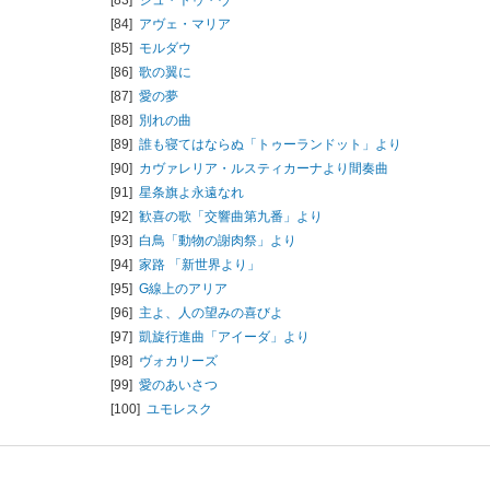
[84]
アヴェ・マリア
[85]
モルダウ
[86]
歌の翼に
[87]
愛の夢
[88]
別れの曲
[89]
誰も寝てはならぬ「トゥーランドット」より
[90]
カヴァレリア・ルスティカーナより間奏曲
[91]
星条旗よ永遠なれ
[92]
歓喜の歌「交響曲第九番」より
[93]
白鳥「動物の謝肉祭」より
[94]
家路 「新世界より」
[95]
G線上のアリア
[96]
主よ、人の望みの喜びよ
[97]
凱旋行進曲「アイーダ」より
[98]
ヴォカリーズ
[99]
愛のあいさつ
[100]
ユモレスク