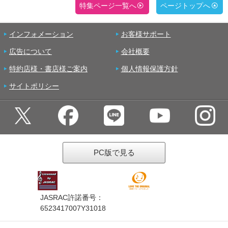
特集ページ一覧へ
ページトップへ
インフォメーション
お客様サポート
広告について
会社概要
特約店様・書店様ご案内
個人情報保護方針
サイトポリシー
PC版で見る
JASRAC許諾番号：
6523417007Y31018