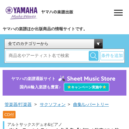
ヤマハの楽譜ほか出版商品の情報サイトです。
条件を追加
ヤマハの楽譜通販サイト
国内&輸入楽譜も豊富♪
★
★
キャンペーン実施中
管楽器/打楽器
>
サクソフォン
>
曲集/レパートリー
CD付
アルトサックスデュオ&ピアノ