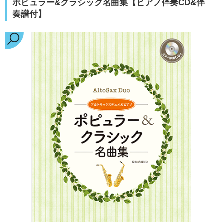
ポピュラー&クラシック名曲集【ピアノ伴奏CD&伴
奏譜付】