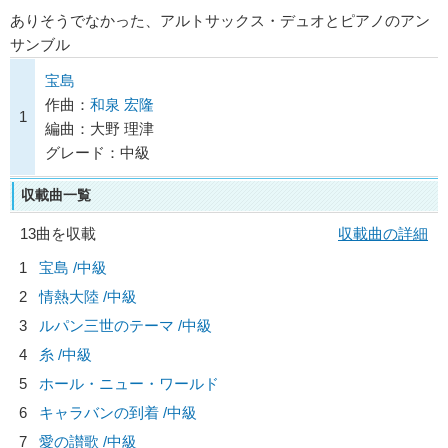
ありそうでなかった、アルトサックス・デュオとピアノのアン
サンブル
宝島
作曲：
和泉 宏隆
1
編曲：大野 理津
グレード：中級
収載曲一覧
13曲を収載
収載曲の詳細
1
宝島 /中級
2
情熱大陸 /中級
3
ルパン三世のテーマ /中級
4
糸 /中級
5
ホール・ニュー・ワールド
6
キャラバンの到着 /中級
7
愛の讃歌 /中級