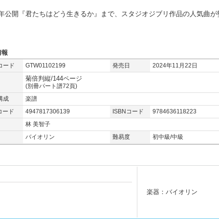
23年公開『君たちはどう生きるか』まで、スタジオジブリ作品の人気曲が
情報
コード
GTW01102199
発売日
2024年11月22日
菊倍判縦/144ページ
(別冊パート譜72頁)
構成
楽譜
コード
4947817306139
ISBNコード
9784636118223
林 美智子
バイオリン
難易度
初中級/中級
楽器：バイオリン