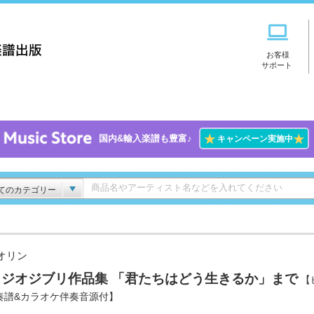
お客様
サポート
★
★
国内&輸入楽譜も豊富♪
キャンペーン実施中
てのカテゴリー
オリン
タジオジブリ作品集 「君たちはどう生きるか」まで
【
奏譜&カラオケ伴奏音源付】