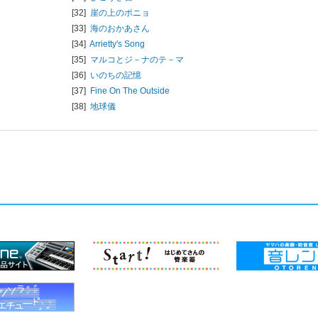
[32]
崖の上のポニョ
[33]
海のおかあさん
[34]
Arrietty's Song
[35]
マルコとジ－ナのテ－マ
[36]
いのちの記憶
[37]
Fine On The Outside
[38]
地球儀