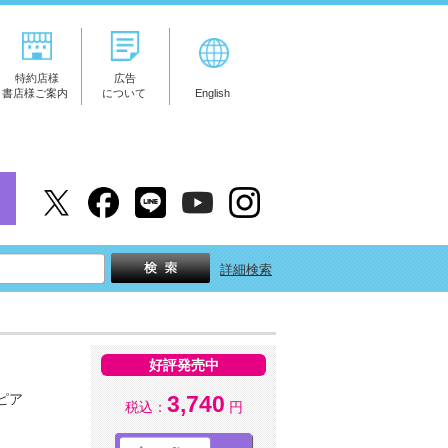
特約店様
広告
書店様ご案内
について
English
詳細検索
好評発売中
ピア
3,740
税込：
円