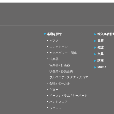
楽譜を探す
輸入楽譜特
ピアノ
書籍
エレクトーン
雑誌
ヤマハグレード関連
文具
弦楽器
講座
管楽器 / 打楽器
Muma
吹奏楽 / 器楽合奏
フルスコア / スタディスコア
合唱 / ボーカル
ギター
ベース / ドラム / キーボード
バンドスコア
ウクレレ