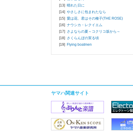
[13]
晴れた日に
[14]
やさしさに包まれたなら
[15]
愛は花、君はその種子(THE ROSE)
[16]
ナウシカ・レクイエム
[17]
さよならの夏～コクリコ坂から～
[18]
さくらんぼの実る頃
[19]
Flying boatmen
ヤマハ関連サイト