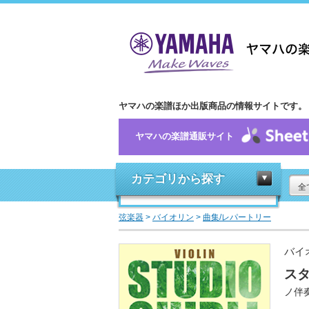
ヤマハの楽譜ほか出版商品の情報サイトです。
ヤマハの楽譜通販サイト
カテゴリから探す
全
弦楽器
>
バイオリン
>
曲集/レパートリー
バイ
ス
ノ伴