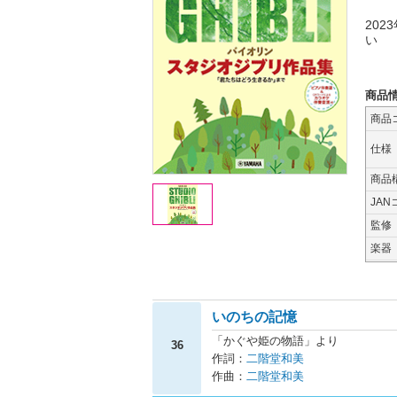
20
い
商品
商品
仕様
商品
JAN
監修
楽器
いのちの記憶
「かぐや姫の物語」より
36
作詞：
二階堂和美
作曲：
二階堂和美