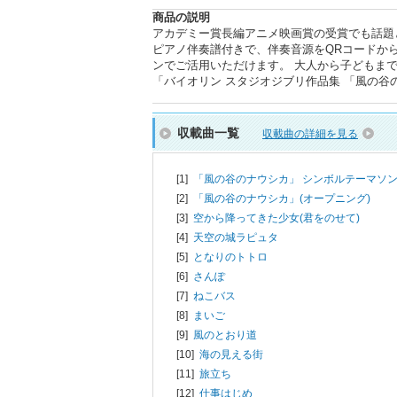
商品の説明
アカデミー賞長編アニメ映画賞の受賞でも話題
ピアノ伴奏譜付きで、伴奏音源をQRコードから
ンでご活用いただけます。 大人から子どもま
「バイオリン スタジオジブリ作品集 「風の谷の
収載曲一覧
収載曲の詳細を見る
[1]
「風の谷のナウシカ」 シンボルテーマソ
[2]
「風の谷のナウシカ」(オープニング)
[3]
空から降ってきた少女(君をのせて)
[4]
天空の城ラピュタ
[5]
となりのトトロ
[6]
さんぽ
[7]
ねこバス
[8]
まいご
[9]
風のとおり道
[10]
海の見える街
[11]
旅立ち
[12]
仕事はじめ