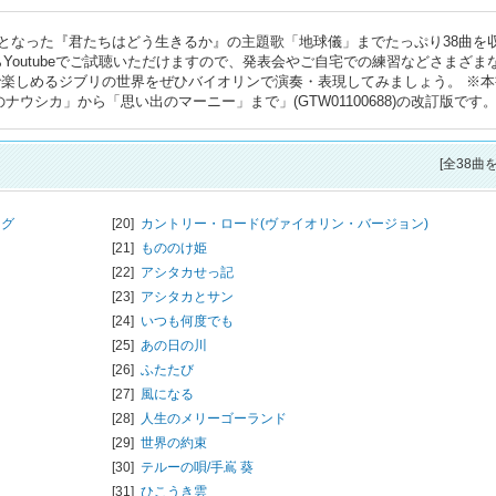
となった『君たちはどう生きるか』の主題歌「地球儀」までたっぷり38曲を
Youtubeでご試聴いただけますので、発表会やご自宅での練習などさまざま
で楽しめるジブリの世界をぜひバイオリンで演奏・表現してみましょう。 ※本
ナウシカ」から「思い出のマーニー」まで」(GTW01100688)の改訂版です
[全38曲
ング
[20]
カントリー・ロード(ヴァイオリン・バージョン)
[21]
もののけ姫
[22]
アシタカせっ記
[23]
アシタカとサン
[24]
いつも何度でも
[25]
あの日の川
[26]
ふたたび
[27]
風になる
[28]
人生のメリーゴーランド
[29]
世界の約束
[30]
テルーの唄/
手嶌 葵
[31]
ひこうき雲