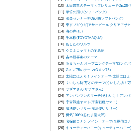
[10]
太田胃散のテーマ＜プレリュードOp.28-7
[11]
葦笛の踊り(ソフトバンク)
[12]
弦楽セレナーデOp.48(ソフトバンク)
[13]
東京ブギウギ(アサヒビール クリアアサヒ
[14]
海の声(au)
[15]
千本桜(TOYOTA AQUA)
[16]
あしたのワルツ
[17]
クロネコヤマトの宅急便
[18]
吉本新喜劇のテーマ
[19]
あまちゃん オープニングテーマ/ロング
[20]
Gメン'75のテーマ(Gメン'75)
[21]
太陽にほえろ！メインテーマ(太陽にほえろ
[22]
くいしん坊!万才のテーマ(くいしん坊！万
[23]
サザエさん(サザエさん)
[24]
アンパンマンのマーチ(それいけ！アンパ
[25]
宇宙戦艦ヤマト(宇宙戦艦ヤマト)
[26]
魔法使いサリー(魔法使いサリー)
[27]
勇気100%(忍たま乱太郎)
[28]
名探偵コナン メイン・テーマ(名探偵コナ
[29]
キューティーハニー(キューティーハニー