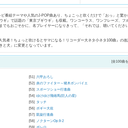
ビ番組テーマや人気のJ-POP曲あり、ちょこっと吹くだけで「おっ」と驚か
ギウギ』で話題の「東京ブギウギ」も収載。ワンコーラス、ワンフレーズ、フ
までもおごそかに、名プレイヤーになりきって、「それでは、聴いてくださ
りゃ～人気者！ちょっと吹けるとサマになる！リコーダー大ネタ小ネタ100曲』の
きと犬」に変更となっています。
[全100曲
[51]
六甲おろし
[52]
炎のファイター～猪木ボンバイエ
[53]
スポーツショー行進曲
[54]
ゆけゆけ飛雄馬(巨人の星)
[55]
タッチ
[56]
ボギー大佐
[57]
凱旋行進曲
[58]
ノクターンOp.9-2
[59]
ボレロ