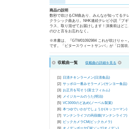
商品の説明
数秒で吹けるCM曲あり、みんなが知ってるテレ
クラシック曲あり。NHK連続テレビ小説『ブ
ラス、取り混ぜてお届けします！演奏前はどこ
のひと言をお忘れなく。
※本書は、『GTW01092984 これが吹け
です。「ビタースウィートサンバ」が「口笛吹
収載曲一覧
収載曲の詳細を見る
[1]
日清チキンラーメン(日清食品)
[2]
サッポロ一番みそラーメン(サンヨー食品)
[3]
お正月を写そう(富士フィルム)
[4]
メイジカールのうた(明治)
[5]
VC3000のどあめ(ノーベル製菓)
[6]
本つゆでいかがでしょうか(キッコーマン)
[7]
マンナンライフの蒟蒻畑(マンナンライフ)
[8]
ビックカメラCM(ビックカメラ)
[9]
オノデンボーヤCMソング(オノデン)