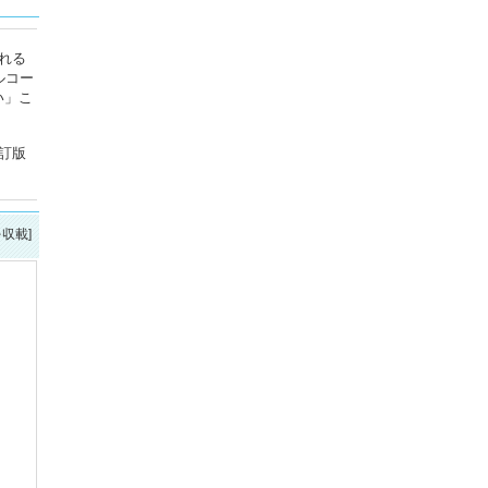
れる
ルコー
い」こ
改訂版
を収載]