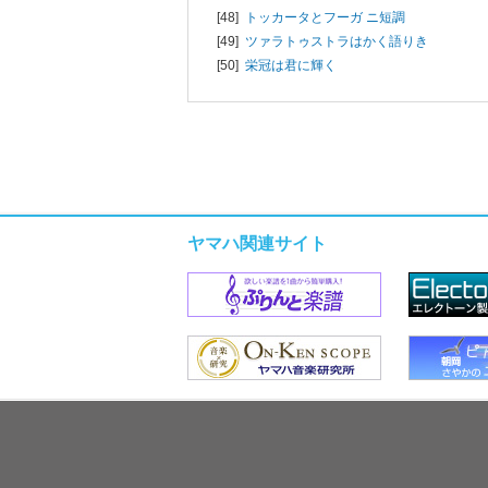
[48]
トッカータとフーガ ニ短調
[49]
ツァラトゥストラはかく語りき
[50]
栄冠は君に輝く
ヤマハ関連サイト