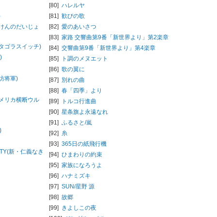
[80]
ハレルヤ
)
[81]
歓びの歌
けんのだいじょ
[82]
愛のあいさつ
[83]
家路 交響曲第9番「新世界より」第2楽章
タゴラスイッチ)
[84]
交響曲第9番「新世界より」第4楽章
)
[85]
ト調のメヌエット
[86]
歌の翼に
坊将軍)
[87]
別れの曲
[88]
春「四季」より
メリカ横断ウル
[89]
トルコ行進曲
[90]
星条旗よ永遠なれ
[91]
ふるさと/
嵐
)
[92]
糸
[93]
365日の紙飛行機
ANITY(新・仁義なき
[94]
ひまわりの約束
[95]
家族になろうよ
[96]
ハナミズキ
[97]
SUN/
星野 源
[98]
故郷
[99]
きよしこの夜