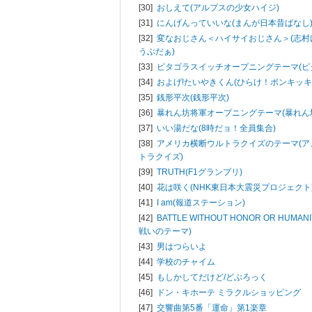
[30]
おしえて(アルプスの少女ハイジ)
[31]
にんげんっていいな(まんが日本昔ばなし
[32]
変なおじさん＜ハイサイおじさん＞(志村
うぶだぁ)
[33]
ピタゴラスイッチオープニングテーマ(ピ
[34]
およげ!たいやきくん(ひらけ！ポンキッキ
[35]
銭形平次(銭形平次)
[36]
暴れん坊将軍オープニングテーマ(暴れん
[37]
いい湯だな(8時だョ！全員集合)
[38]
アメリカ横断ウルトラクイズのテーマ(ア
トラクイズ)
[39]
TRUTH(F1グランプリ)
[40]
花は咲く(NHK東日本大震災プロジェクト
[41]
I am(報道ステーション)
[42]
BATTLE WITHOUT HONOR OR HUM
戦いのテーマ)
[43]
男はつらいよ
[44]
学校のチャイム
[45]
もしかしてだけど/
どぶろっく
[46]
ドン・キホーテ ミラクルショッピング
[47]
交響曲第5番「運命」第1楽章