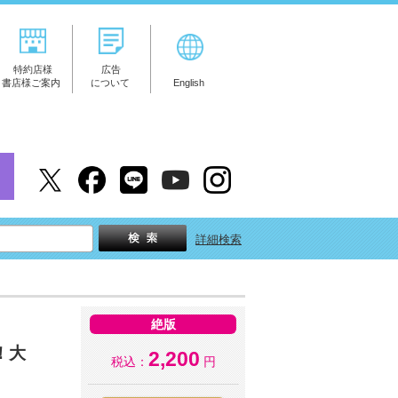
特約店様
広告
書店様ご案内
について
English
詳細検索
絶版
！大
2,200
税込：
円