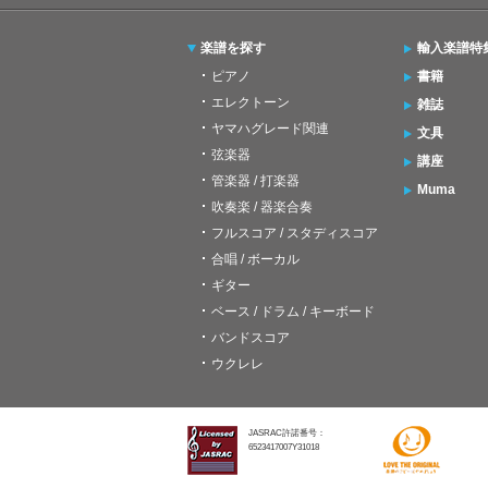
楽譜を探す
輸入楽譜特
ピアノ
書籍
エレクトーン
雑誌
ヤマハグレード関連
文具
弦楽器
講座
管楽器 / 打楽器
Muma
吹奏楽 / 器楽合奏
フルスコア / スタディスコア
合唱 / ボーカル
ギター
ベース / ドラム / キーボード
バンドスコア
ウクレレ
JASRAC許諾番号：
6523417007Y31018