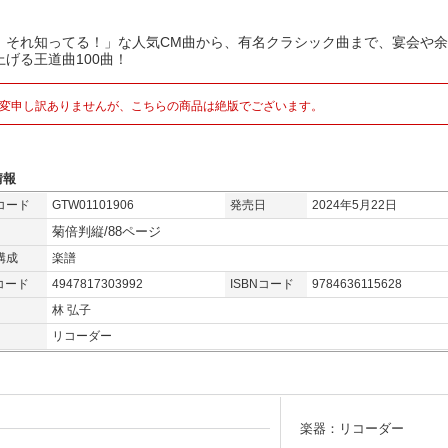
、それ知ってる！」な人気CM曲から、有名クラシック曲まで、宴会や
上げる王道曲100曲！
変申し訳ありませんが、こちらの商品は絶版でございます。
情報
コード
GTW01101906
発売日
2024年5月22日
菊倍判縦/88ページ
構成
楽譜
コード
4947817303992
ISBNコード
9784636115628
林 弘子
リコーダー
楽器：リコーダー