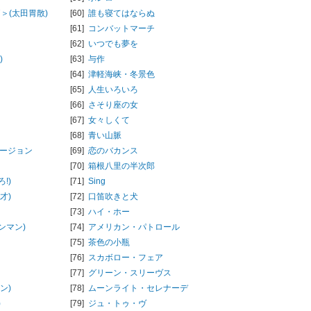
＞(太田胃散)
[60]
誰も寝てはならぬ
[61]
コンバットマーチ
[62]
いつでも夢を
)
[63]
与作
[64]
津軽海峡・冬景色
[65]
人生いろいろ
[66]
さそり座の女
[67]
女々しくて
[68]
青い山脈
バージョン
[69]
恋のバカンス
[70]
箱根八里の半次郎
!)
[71]
Sing
才)
[72]
口笛吹きと犬
[73]
ハイ・ホー
ンマン)
[74]
アメリカン・パトロール
[75]
茶色の小瓶
[76]
スカボロー・フェア
[77]
グリーン・スリーヴス
ン)
[78]
ムーンライト・セレナーデ
)
[79]
ジュ・トゥ・ヴ