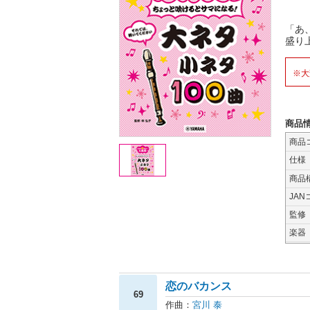
「あ
盛り
※大
商品
商品
仕様
商品
JAN
監修
楽器
恋のバカンス
69
作曲：
宮川 泰