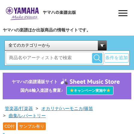
ヤマハの楽譜ほか出版商品の情報サイトです。
条件を追加
ヤマハの楽譜通販サイト
国内&輸入楽譜も豊富♪
★
★
キャンペーン実施中
管楽器/打楽器
>
オカリナ/ハーモニカ/篠笛
>
曲集/レパートリー
CD付
サンプル有り