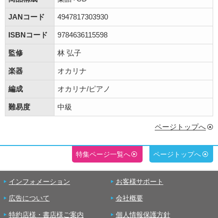
JANコード
4947817303930
ISBNコード
9784636115598
監修
林 弘子
楽器
オカリナ
編成
オカリナ/ピアノ
難易度
中級
ページトップへ
特集ページ一覧へ
ページトップへ
インフォメーション
お客様サポート
広告について
会社概要
特約店様・書店様ご案内
個人情報保護方針