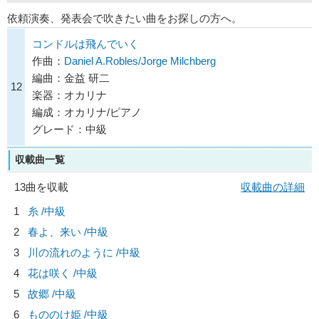
依頼演奏、発表会で吹きたい曲をお探しの方へ。
コンドルは飛んでいく
作曲：
Daniel A.Robles/Jorge Milchberg
編曲：金益 研二
12
楽器：オカリナ
編成：オカリナ/ピアノ
グレード：中級
収載曲一覧
13曲を収載
収載曲の詳細
1
糸 /中級
2
春よ、来い /中級
3
川の流れのように /中級
4
花は咲く /中級
5
故郷 /中級
6
もののけ姫 /中級