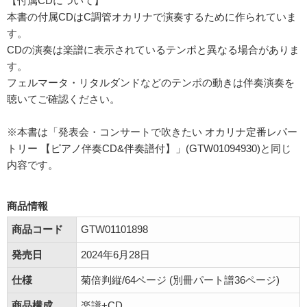
【付属CDについて】
本書の付属CDはC調管オカリナで演奏するために作られていま
す。
CDの演奏は楽譜に表示されているテンポと異なる場合がありま
す。
フェルマータ・リタルダンドなどのテンポの動きは伴奏演奏を
聴いてご確認ください。
※本書は「発表会・コンサートで吹きたい オカリナ定番レパー
トリー 【ピアノ伴奏CD&伴奏譜付】」(GTW01094930)と同じ
内容です。
商品情報
商品コード
GTW01101898
発売日
2024年6月28日
仕様
菊倍判縦/64ページ (別冊パート譜36ページ)
商品構成
楽譜+CD