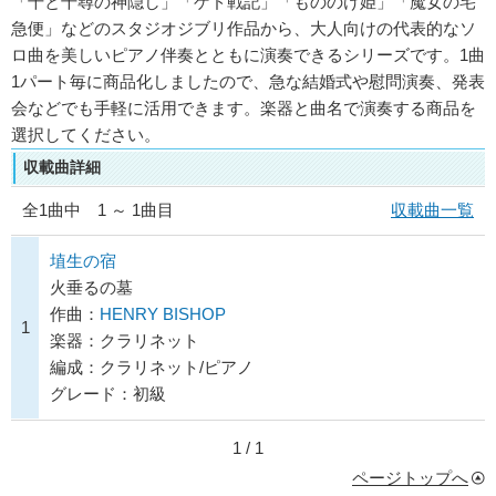
「千と千尋の神隠し」「ゲド戦記」「もののけ姫」「魔女の宅
急便」などのスタジオジブリ作品から、大人向けの代表的なソ
ロ曲を美しいピアノ伴奏とともに演奏できるシリーズです。1曲
1パート毎に商品化しましたので、急な結婚式や慰問演奏、発表
会などでも手軽に活用できます。楽器と曲名で演奏する商品を
選択してください。
収載曲詳細
全
1
曲中 1 ～ 1曲目
収載曲一覧
埴生の宿
火垂るの墓
作曲：
HENRY BISHOP
1
楽器：クラリネット
編成：クラリネット/ピアノ
グレード：初級
1 / 1
ページトップへ