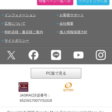
特集ページ一覧へ
ページトップへ
インフォメーション
お客様サポート
広告について
会社概要
特約店様・書店様ご案内
個人情報保護方針
サイトポリシー
PC版で見る
JASRAC許諾番号：
6523417007Y31018